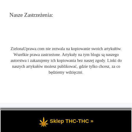
Nasze Zastrzeżenia:
ZielonaUprawa.com nie zezwala na kopiowanie swoich artykułów.
Wszelkie prawa zastrzeżone. Artykuły na tym blogu są naszego
autorstwa i zakazujemy ich kopiowania bez naszej zgody. Linki do
naszych artykułów możesz publikować, gdzie tylko chcesz, za co
będziemy wdzięczni.
© 2026
ZielonaUprawa.com
– Wszelkie prawa zastrzeżone
- czyli
wszystko o uprawie i hodowli marihunay, roślin konopi indoor
Sklep THC-THC »
oraz outdoor.