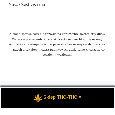
Nasze Zastrzeżenia:
ZielonaUprawa.com nie zezwala na kopiowanie swoich artykułów.
Wszelkie prawa zastrzeżone. Artykuły na tym blogu są naszego
autorstwa i zakazujemy ich kopiowania bez naszej zgody. Linki do
naszych artykułów możesz publikować, gdzie tylko chcesz, za co
będziemy wdzięczni.
© 2026
ZielonaUprawa.com
– Wszelkie prawa zastrzeżone
- czyli
wszystko o uprawie i hodowli marihunay, roślin konopi indoor
Sklep THC-THC »
oraz outdoor.