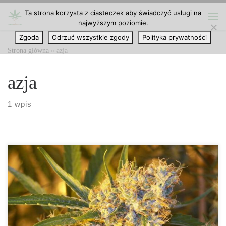
Ta strona korzysta z ciasteczek aby świadczyć usługi na
Przejdź do treści
najwyższym poziomie.
Me
Zgoda
Odrzuć wszystkie zgody
Polityka prywatności
Strona główna
»
azja
azja
1 wpis
Historia uprawy i stosowania marihuany w Nepalu sięga wieków i
jest to jeden z krajów o najdłuższej tradycji uprawy konopi na
świecie. Nepal położony jest w samym sercu Himalajów, pomiędzy
Chinami a Indiami, a na jego terytorium znajduje się 8 z 14