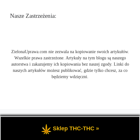
Nasze Zastrzeżenia:
ZielonaUprawa.com nie zezwala na kopiowanie swoich artykułów.
Wszelkie prawa zastrzeżone. Artykuły na tym blogu są naszego
autorstwa i zakazujemy ich kopiowania bez naszej zgody. Linki do
naszych artykułów możesz publikować, gdzie tylko chcesz, za co
będziemy wdzięczni.
© 2026
ZielonaUprawa.com
– Wszelkie prawa zastrzeżone
- czyli
wszystko o uprawie i hodowli marihunay, roślin konopi indoor
Sklep THC-THC »
oraz outdoor.