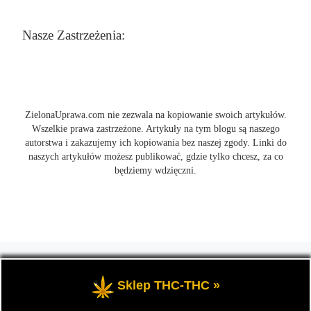
Nasze Zastrzeżenia:
ZielonaUprawa.com nie zezwala na kopiowanie swoich artykułów.
Wszelkie prawa zastrzeżone. Artykuły na tym blogu są naszego
autorstwa i zakazujemy ich kopiowania bez naszej zgody. Linki do
naszych artykułów możesz publikować, gdzie tylko chcesz, za co
będziemy wdzięczni.
© 2026
ZielonaUprawa.com
– Wszelkie prawa zastrzeżone
- czyli
wszystko o uprawie i hodowli marihunay, roślin konopi indoor
Sklep THC-THC »
oraz outdoor.