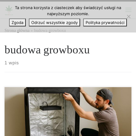
Ta strona korzysta z ciasteczek aby świadczyć usługi na
Przejdź do treści
najwyższym poziomie.
Me
Zgoda
Odrzuć wszystkie zgody
Polityka prywatności
Strona główna
»
budowa growboxu
budowa growboxu
1 wpis
Growbox – inteligentny ogród w domowym zaciszu Growbox to
wyjątkowe połączenie natury i technologii, które pozwala
prowadzić uprawę roślin w pełni kontrolowany sposób, bez
konieczności posiadania ogrodu czy balkonu. Ten kompaktowy
system indoor, nazywany również namiotem uprawowym,