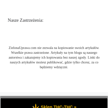
Nasze Zastrzeżenia:
ZielonaUprawa.com nie zezwala na kopiowanie swoich artykułów.
Wszelkie prawa zastrzeżone. Artykuły na tym blogu są naszego
autorstwa i zakazujemy ich kopiowania bez naszej zgody. Linki do
naszych artykułów możesz publikować, gdzie tylko chcesz, za co
będziemy wdzięczni.
© 2026
ZielonaUprawa.com
– Wszelkie prawa zastrzeżone
- czyli
wszystko o uprawie i hodowli marihunay, roślin konopi indoor
Sklep THC-THC »