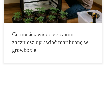
umożliwia stworzenie doskonałych warunków do wzrostu roślin
przez cały rok. Dzięki nowoczesnym rozwiązaniom, […]
Co musisz wiedzieć zanim
zaczniesz uprawiać marihuanę w
growboxie