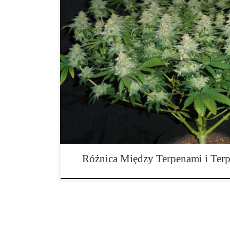
Jaka jest różnica między terpenami i terpenoidami? T
poprzez utlenianie, co sprawia, że obecność atomów tl
nimi. Ta niewielka różnica może być powodem, dla kt
efekty. Jednak terpenoidy to w rzeczywistości ogromn
Wszystkie terpeny […]
Różnica Między Terpenami i Ter