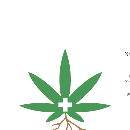
Na
bl
p