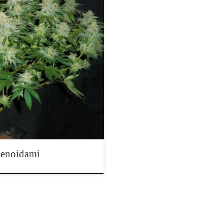
erpenoidy wywodzą się z terpenów
enu jest główną różnicą między
órego związki te mogą mieć różne
a klasa związków chemicznych.
penoidami