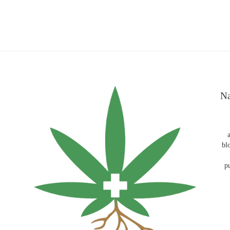
Na
bl
p