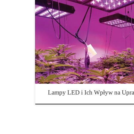
Uprawa konopi w kontrolowanych warunkach wewnętrzny
spotykana, a technologia LED odgrywa w tym proces
zapewniają szereg korzyści, które przekładają się na zd
oszczędności energetyczne. Technologia LED w uprawa
Technologia LED została wynaleziona w latach […]
Lampy LED i Ich Wpływ na Upra