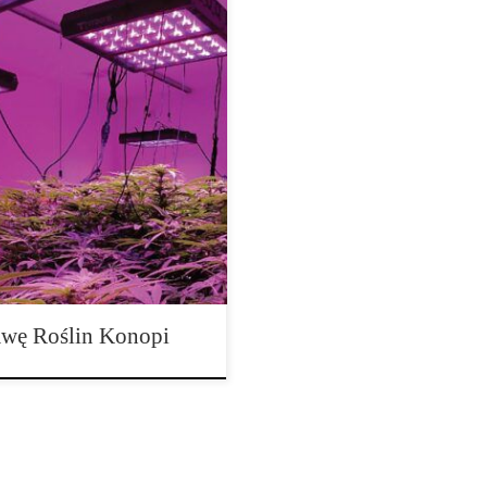
ch staje się coraz częściej
ie kluczową rolę. Lampy LED
rowsze rośliny, większe plony i
ch – co warto wiedzieć?
wę Roślin Konopi