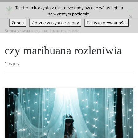
Ta strona korzysta z ciasteczek aby świadczyć usługi na
Przejdź do treści
najwyższym poziomie.
Me
Zgoda
Odrzuć wszystkie zgody
Polityka prywatności
Strona główna
»
czy marihuana rozleniwia
czy marihuana rozleniwia
1 wpis
Marihuana historycznie ma reputację czyniącą ludzi leniwymi, a
jej użytkownicy są zazwyczaj postrzegani jako obiboki. Chociaż ta
reputacja może nie być całkowicie trafna, niektóre skutki uboczne
mogą sprawić, że ludzie poczują się ospali lub pozbawieni
motywacji. Związek między marihuaną a lenistwem Lenistwo