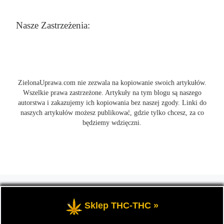
Nasze Zastrzeżenia:
ZielonaUprawa.com nie zezwala na kopiowanie swoich artykułów.
Wszelkie prawa zastrzeżone. Artykuły na tym blogu są naszego
autorstwa i zakazujemy ich kopiowania bez naszej zgody. Linki do
naszych artykułów możesz publikować, gdzie tylko chcesz, za co
będziemy wdzięczni.
© 2026
ZielonaUprawa.com
– Wszelkie prawa zastrzeżone
- czyli
wszystko o uprawie i hodowli marihunay, roślin konopi indoor
Sklep THC-THC »
oraz outdoor.