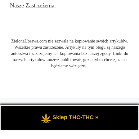
Nasze Zastrzeżenia:
ZielonaUprawa.com nie zezwala na kopiowanie swoich artykułów.
Wszelkie prawa zastrzeżone. Artykuły na tym blogu są naszego
autorstwa i zakazujemy ich kopiowania bez naszej zgody. Linki do
naszych artykułów możesz publikować, gdzie tylko chcesz, za co
będziemy wdzięczni.
© 2026
ZielonaUprawa.com
– Wszelkie prawa zastrzeżone
- czyli
wszystko o uprawie i hodowli marihunay, roślin konopi indoor
Sklep THC-THC »
oraz outdoor.