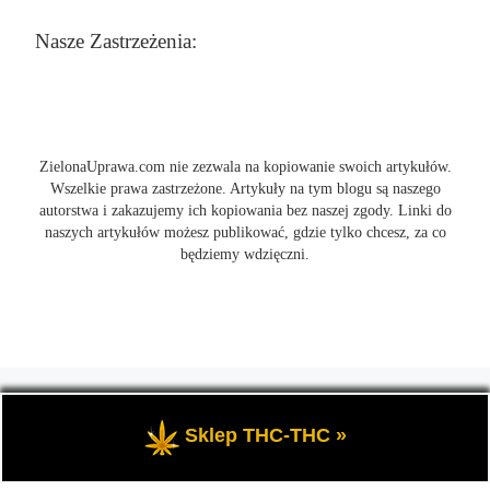
Nasze Zastrzeżenia:
ZielonaUprawa.com nie zezwala na kopiowanie swoich artykułów.
Wszelkie prawa zastrzeżone. Artykuły na tym blogu są naszego
autorstwa i zakazujemy ich kopiowania bez naszej zgody. Linki do
naszych artykułów możesz publikować, gdzie tylko chcesz, za co
będziemy wdzięczni.
© 2026
ZielonaUprawa.com
– Wszelkie prawa zastrzeżone
- czyli
wszystko o uprawie i hodowli marihunay, roślin konopi indoor
Sklep THC-THC »
oraz outdoor.