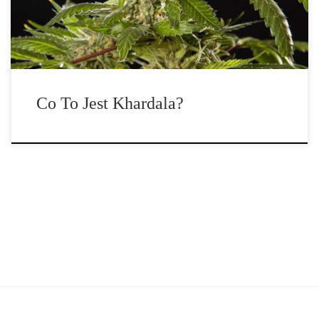
„kompozycję”. To trafne określenie, biorąc pod uwagę, że […]
Co To Jest Khardala?