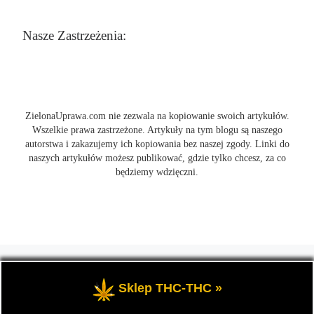
Nasze Zastrzeżenia:
ZielonaUprawa.com nie zezwala na kopiowanie swoich artykułów.
Wszelkie prawa zastrzeżone. Artykuły na tym blogu są naszego
autorstwa i zakazujemy ich kopiowania bez naszej zgody. Linki do
naszych artykułów możesz publikować, gdzie tylko chcesz, za co
będziemy wdzięczni.
© 2026
ZielonaUprawa.com
– Wszelkie prawa zastrzeżone
- czyli
wszystko o uprawie i hodowli marihunay, roślin konopi indoor
Sklep THC-THC »
oraz outdoor.