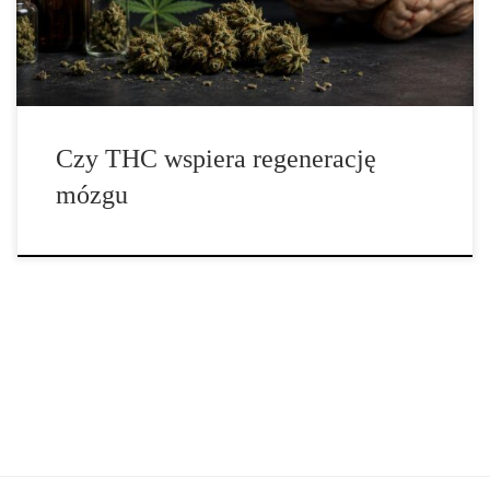
liczbą neuronów, które stopniowo tracone są wraz z wiekiem, […]
Czy THC wspiera regenerację
mózgu