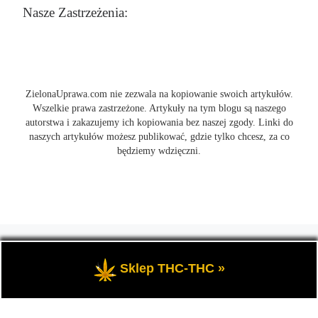
Nasze Zastrzeżenia:
ZielonaUprawa.com nie zezwala na kopiowanie swoich artykułów.
Wszelkie prawa zastrzeżone. Artykuły na tym blogu są naszego
autorstwa i zakazujemy ich kopiowania bez naszej zgody. Linki do
naszych artykułów możesz publikować, gdzie tylko chcesz, za co
będziemy wdzięczni.
© 2026
ZielonaUprawa.com
– Wszelkie prawa zastrzeżone
- czyli
wszystko o uprawie i hodowli marihunay, roślin konopi indoor
Sklep THC-THC »
oraz outdoor.