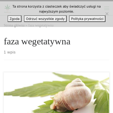
Ta strona korzysta z ciasteczek aby świadczyć usługi na
Przejdź do treści
najwyższym poziomie.
Me
Zgoda
Odrzuć wszystkie zgody
Polityka prywatności
Strona główna
»
faza wegetatywna
faza wegetatywna
1 wpis
Jak radzić sobie ze ślimakami w uprawie marihuany? Ślimaki
mogą nie stanowić dla Ciebie żadnego zagrożenia. W
rzeczywistości większość z nas może spędzić miesiące nie myśląc o
tych powolnych stworzeniach i o tym, jak wygląda ich dzień. Ale
jeśli uprawiasz konopie indyjskie, musisz być bardziej świadomy.