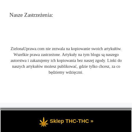
Nasze Zastrzeżenia:
ZielonaUprawa.com nie zezwala na kopiowanie swoich artykułów.
Wszelkie prawa zastrzeżone. Artykuły na tym blogu są naszego
autorstwa i zakazujemy ich kopiowania bez naszej zgody. Linki do
naszych artykułów możesz publikować, gdzie tylko chcesz, za co
będziemy wdzięczni.
© 2026
ZielonaUprawa.com
– Wszelkie prawa zastrzeżone
- czyli
wszystko o uprawie i hodowli marihunay, roślin konopi indoor
Sklep THC-THC »
oraz outdoor.