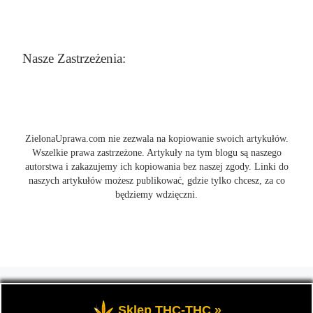
Nasze Zastrzeżenia:
ZielonaUprawa.com nie zezwala na kopiowanie swoich artykułów.
Wszelkie prawa zastrzeżone. Artykuły na tym blogu są naszego
autorstwa i zakazujemy ich kopiowania bez naszej zgody. Linki do
naszych artykułów możesz publikować, gdzie tylko chcesz, za co
będziemy wdzięczni.
© 2026
ZielonaUprawa.com
– Wszelkie prawa zastrzeżone
- czyli
wszystko o uprawie i hodowli marihunay, roślin konopi indoor
Sklep THC-THC »