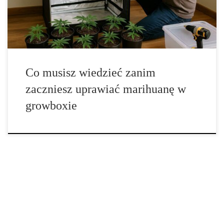
umożliwia stworzenie doskonałych warunków do wzrostu roślin
przez cały rok. Dzięki nowoczesnym rozwiązaniom, […]
Co musisz wiedzieć zanim
zaczniesz uprawiać marihuanę w
growboxie