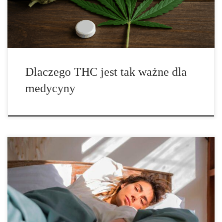
równocześnie jest cennym składnikiem wykorzystywanym w
terapii wielu schorzeń. W […]
Dlaczego THC jest tak ważne dla
medycyny
Jak przezwyciężyć zbyt intensywne efekty marihuany? Mówią, że
czegokolwiek za dużo, to niezdrowo. Dotyczy to również
marihuany. Wiele osób, zwłaszcza początkujących, wpada w
panikę, gdy osiągną zbyt mocne efekty. Jest to jednak zjawisko
powszechne, ale nie niebezpieczne. Jasne, osoba panikująca z