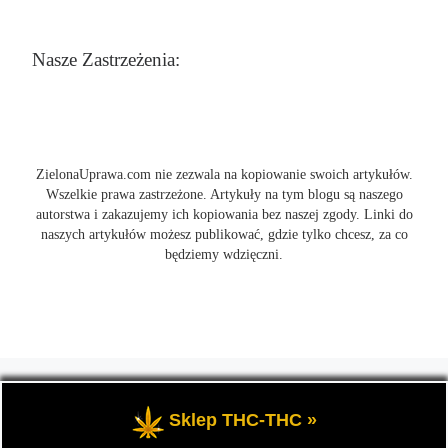
Nasze Zastrzeżenia:
ZielonaUprawa.com nie zezwala na kopiowanie swoich artykułów.
Wszelkie prawa zastrzeżone. Artykuły na tym blogu są naszego
autorstwa i zakazujemy ich kopiowania bez naszej zgody. Linki do
naszych artykułów możesz publikować, gdzie tylko chcesz, za co
będziemy wdzięczni.
© 2026
ZielonaUprawa.com
– Wszelkie prawa zastrzeżone
- czyli
wszystko o uprawie i hodowli marihunay, roślin konopi indoor
Sklep THC-THC »
oraz outdoor.