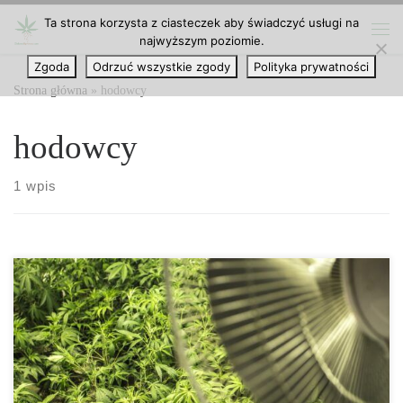
Ta strona korzysta z ciasteczek aby świadczyć usługi na
Przejdź do treści
najwyższym poziomie.
Me
Zgoda
Odrzuć wszystkie zgody
Polityka prywatności
Strona główna
»
hodowcy
hodowcy
1 wpis
Otrzymujemy wiele zapytań o parametry zawarte w opisach
różnych odmian konopi, a dokładniej, w sekcji cech. Podczas gdy
niektóre aspekty, takie jak produkcja na metr kwadratowy lub
zawartość kannabinoidów, są bardzo jasne dla doświadczonych
hodowców, nowicjusze w cudownym świecie domowej uprawy