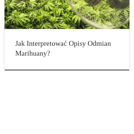
marihuany mogą je uznać za mylące. Dziś szczegółowo
wyjaśniamy […]
Jak Interpretować Opisy Odmian
Marihuany?