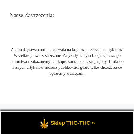
Nasze Zastrzeżenia:
ZielonaUprawa.com nie zezwala na kopiowanie swoich artykułów.
Wszelkie prawa zastrzeżone. Artykuły na tym blogu są naszego
autorstwa i zakazujemy ich kopiowania bez naszej zgody. Linki do
naszych artykułów możesz publikować, gdzie tylko chcesz, za co
będziemy wdzięczni.
© 2026
ZielonaUprawa.com
– Wszelkie prawa zastrzeżone
- czyli
wszystko o uprawie i hodowli marihunay, roślin konopi indoor
Sklep THC-THC »
oraz outdoor.