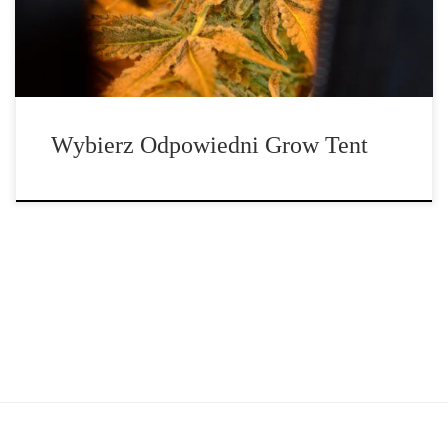
wzrostu, wielkość plonów oraz jakość końcowego suszu. Dlatego
warto podejść […]
Wybierz Odpowiedni Grow Tent