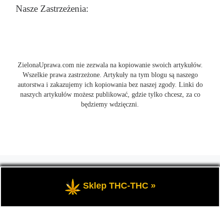
Nasze Zastrzeżenia:
ZielonaUprawa.com nie zezwala na kopiowanie swoich artykułów.
Wszelkie prawa zastrzeżone. Artykuły na tym blogu są naszego
autorstwa i zakazujemy ich kopiowania bez naszej zgody. Linki do
naszych artykułów możesz publikować, gdzie tylko chcesz, za co
będziemy wdzięczni.
© 2026
ZielonaUprawa.com
– Wszelkie prawa zastrzeżone
- czyli
wszystko o uprawie i hodowli marihunay, roślin konopi indoor
Sklep THC-THC »
oraz outdoor.