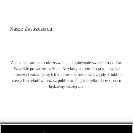
Nasze Zastrzeżenia:
ZielonaUprawa.com nie zezwala na kopiowanie swoich artykułów.
Wszelkie prawa zastrzeżone. Artykuły na tym blogu są naszego
autorstwa i zakazujemy ich kopiowania bez naszej zgody. Linki do
naszych artykułów możesz publikować, gdzie tylko chcesz, za co
będziemy wdzięczni.
© 2026
ZielonaUprawa.com
– Wszelkie prawa zastrzeżone
- czyli
wszystko o uprawie i hodowli marihunay, roślin konopi indoor