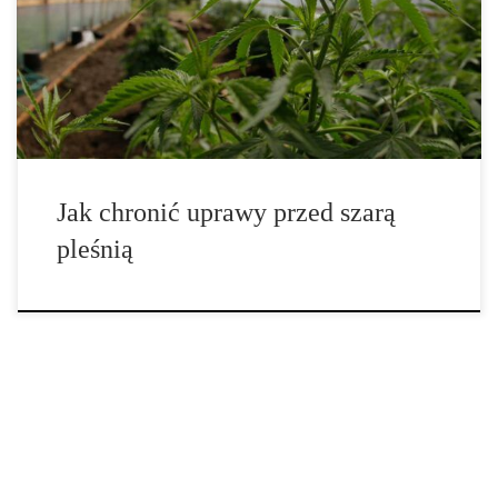
z najgroźniejszych chorób roślin w uprawach indoor i outdoor.
Patogen ten, zwany także pleśnią pąkową, potrafi w ciągu kilku
dni zniszczyć cały plon. Jeśli chcesz uniknąć strat, musisz
wiedzieć, jak rozpoznać […]
Jak chronić uprawy przed szarą
pleśnią