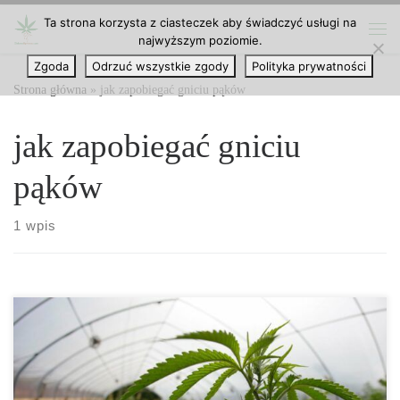
Ta strona korzysta z ciasteczek aby świadczyć usługi na
Przejdź do treści
najwyższym poziomie.
Me
Zgoda
Odrzuć wszystkie zgody
Polityka prywatności
Strona główna
»
jak zapobiegać gniciu pąków
jak zapobiegać gniciu
pąków
1 wpis
Gnicie pąków (Botrytis) – jak chronić uprawy przed szarą pleśnią
Gnicie pąków, wywoływane przez grzyb Botrytis cinerea, to jedna