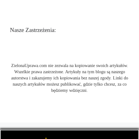
Nasze Zastrzeżenia:
ZielonaUprawa.com nie zezwala na kopiowanie swoich artykułów.
Wszelkie prawa zastrzeżone. Artykuły na tym blogu są naszego
autorstwa i zakazujemy ich kopiowania bez naszej zgody. Linki do
naszych artykułów możesz publikować, gdzie tylko chcesz, za co
będziemy wdzięczni.
© 2026
ZielonaUprawa.com
– Wszelkie prawa zastrzeżone
- czyli
wszystko o uprawie i hodowli marihunay, roślin konopi indoor