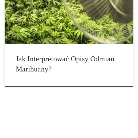
zawartość kannabinoidów, są bardzo jasne dla doświadczonych
hodowców, nowicjusze w cudownym świecie domowej uprawy
marihuany mogą je uznać za mylące. Dziś szczegółowo
wyjaśniamy […]
Jak Interpretować Opisy Odmian
Marihuany?