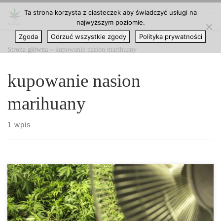
Ta strona korzysta z ciasteczek aby świadczyć usługi na
Przejdź do treści
najwyższym poziomie.
Me
Zgoda
Odrzuć wszystkie zgody
Polityka prywatności
Strona główna
»
kupowanie nasion marihuany
kupowanie nasion
marihuany
1 wpis
Otrzymujemy wiele zapytań o parametry zawarte w opisach
różnych odmian konopi, a dokładniej, w sekcji cech. Podczas gdy
niektóre aspekty, takie jak produkcja na metr kwadratowy lub