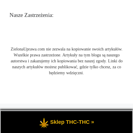
Nasze Zastrzeżenia:
ZielonaUprawa.com nie zezwala na kopiowanie swoich artykułów.
Wszelkie prawa zastrzeżone. Artykuły na tym blogu są naszego
autorstwa i zakazujemy ich kopiowania bez naszej zgody. Linki do
naszych artykułów możesz publikować, gdzie tylko chcesz, za co
będziemy wdzięczni.
© 2026
ZielonaUprawa.com
– Wszelkie prawa zastrzeżone
- czyli
wszystko o uprawie i hodowli marihunay, roślin konopi indoor
Sklep THC-THC »
oraz outdoor.