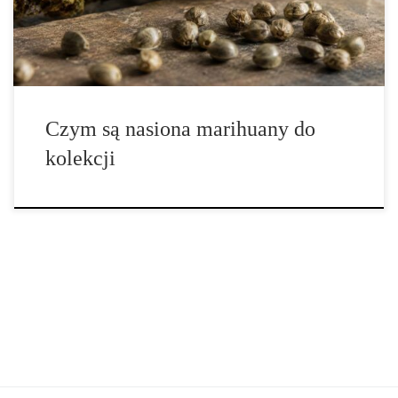
informacji o obowiązujących przepisach. Wokół tego zagadnienia
pojawia się sporo nieporozumień, ponieważ słowo […]
Czym są nasiona marihuany do
kolekcji