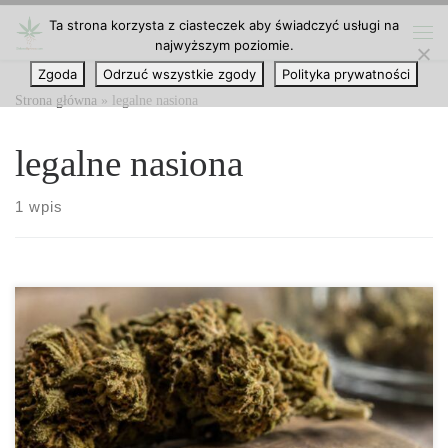
Ta strona korzysta z ciasteczek aby świadczyć usługi na
Przejdź do treści
najwyższym poziomie.
Me
Zgoda
Odrzuć wszystkie zgody
Polityka prywatności
Strona główna
»
legalne nasiona
legalne nasiona
1 wpis
Nasiona kolekcjonerskie marihuany – czym są i dlaczego ich
posiadanie może być zgodne z prawem? Nasiona kolekcjonerskie
marihuany to temat, który od wielu lat wzbudza zainteresowanie
osób śledzących rynek konopny, pasjonatów botaniki,
kolekcjonerów oraz użytkowników szukających konkretnych