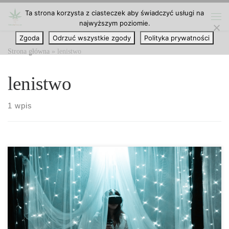
Ta strona korzysta z ciasteczek aby świadczyć usługi na
Przejdź do treści
najwyższym poziomie.
Me
Zgoda
Odrzuć wszystkie zgody
Polityka prywatności
Strona główna
»
lenistwo
lenistwo
1 wpis
Marihuana historycznie ma reputację czyniącą ludzi leniwymi, a
jej użytkownicy są zazwyczaj postrzegani jako obiboki. Chociaż ta
reputacja może nie być całkowicie trafna, niektóre skutki uboczne
mogą sprawić, że ludzie poczują się ospali lub pozbawieni
motywacji. Związek między marihuaną a lenistwem Lenistwo