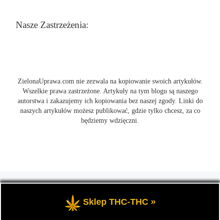
Nasze Zastrzeżenia:
ZielonaUprawa.com nie zezwala na kopiowanie swoich artykułów.
Wszelkie prawa zastrzeżone. Artykuły na tym blogu są naszego
autorstwa i zakazujemy ich kopiowania bez naszej zgody. Linki do
naszych artykułów możesz publikować, gdzie tylko chcesz, za co
będziemy wdzięczni.
© 2026
ZielonaUprawa.com
– Wszelkie prawa zastrzeżone
- czyli
wszystko o uprawie i hodowli marihunay, roślin konopi indoor
Sklep THC-THC »
oraz outdoor.