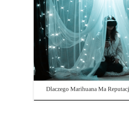
Marihuana historycznie ma reputację czyniącą ludzi le
zazwyczaj postrzegani jako obiboki. Chociaż ta reputa
trafna, niektóre skutki uboczne mogą sprawić, że ludzie
pozbawieni motywacji. Związek między marihuaną a l
charakteryzuje się brakiem podejmowania indywidualn
Dlaczego Marihuana Ma Reputacj