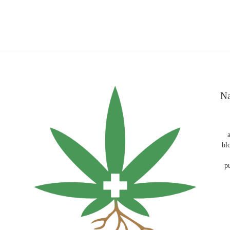
Na
bl
p