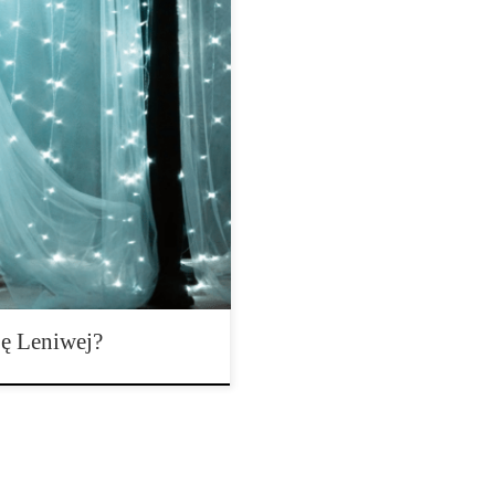
niwymi, a jej użytkownicy są
cja może nie być całkowicie
 poczują się ospali lub
enistwem Lenistwo często
ego wysiłku. Jeśli […]
ę Leniwej?