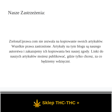
Nasze Zastrzeżenia:
ZielonaUprawa.com nie zezwala na kopiowanie swoich artykułów.
Wszelkie prawa zastrzeżone. Artykuły na tym blogu są naszego
autorstwa i zakazujemy ich kopiowania bez naszej zgody. Linki do
naszych artykułów możesz publikować, gdzie tylko chcesz, za co
będziemy wdzięczni.
© 2026
ZielonaUprawa.com
– Wszelkie prawa zastrzeżone
- czyli
wszystko o uprawie i hodowli marihunay, roślin konopi indoor
Sklep THC-THC »
oraz outdoor.