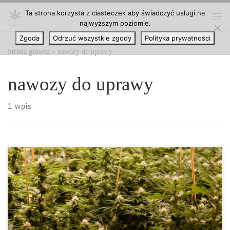
Ta strona korzysta z ciasteczek aby świadczyć usługi na
Przejdź do treści
najwyższym poziomie.
Me
Zgoda
Odrzuć wszystkie zgody
Polityka prywatności
Strona główna
»
nawozy do uprawy
nawozy do uprawy
1 wpis
Jak działają stymulatory wzrostu roślin i jakie składniki naprawdę
mają znaczenie? Stymulatory wzrostu roślin, zwane także
biostymulatorami, to nowoczesne preparaty, które rewolucjonizują
współczesną uprawę – zarówno w hydroponice, jak i w tradycyjnej
glebie. Ich zadaniem jest nie tylko przyspieszanie wzrostu, lecz