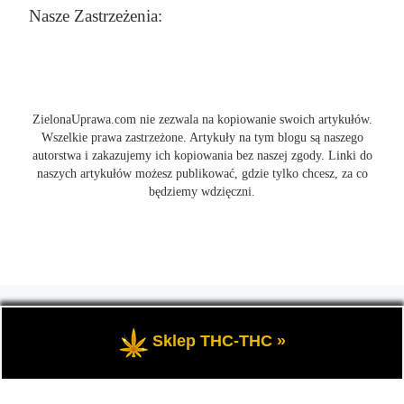
Nasze Zastrzeżenia:
ZielonaUprawa.com nie zezwala na kopiowanie swoich artykułów.
Wszelkie prawa zastrzeżone. Artykuły na tym blogu są naszego
autorstwa i zakazujemy ich kopiowania bez naszej zgody. Linki do
naszych artykułów możesz publikować, gdzie tylko chcesz, za co
będziemy wdzięczni.
© 2026
ZielonaUprawa.com
– Wszelkie prawa zastrzeżone
- czyli
wszystko o uprawie i hodowli marihunay, roślin konopi indoor
Sklep THC-THC »
oraz outdoor.