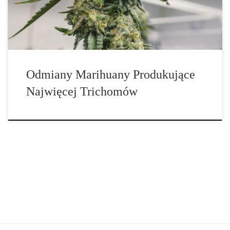
ilością trichomów 1. G13. Jeśli masz ochotę […]
Odmiany Marihuany Produkujące
Najwięcej Trichomów