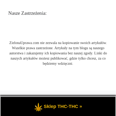
Nasze Zastrzeżenia:
ZielonaUprawa.com nie zezwala na kopiowanie swoich artykułów.
Wszelkie prawa zastrzeżone. Artykuły na tym blogu są naszego
autorstwa i zakazujemy ich kopiowania bez naszej zgody. Linki do
naszych artykułów możesz publikować, gdzie tylko chcesz, za co
będziemy wdzięczni.
© 2026
ZielonaUprawa.com
– Wszelkie prawa zastrzeżone
- czyli
wszystko o uprawie i hodowli marihunay, roślin konopi indoor
Sklep THC-THC »
oraz outdoor.