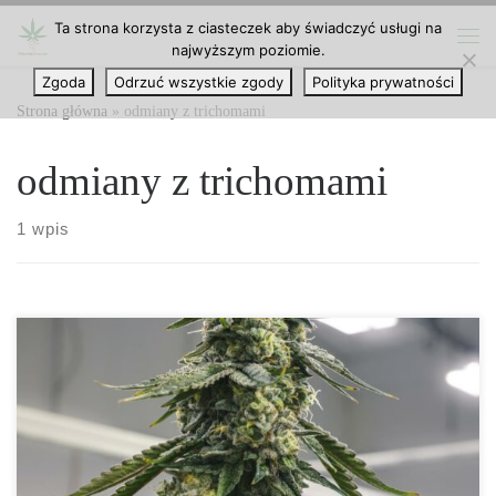
Ta strona korzysta z ciasteczek aby świadczyć usługi na
Przejdź do treści
najwyższym poziomie.
Me
Zgoda
Odrzuć wszystkie zgody
Polityka prywatności
Strona główna
»
odmiany z trichomami
odmiany z trichomami
1 wpis
Dzisiaj mamy dla was listę odmian, produkujących największe
ilości trichomów. Łatwo jest wyhodować pąki z dużą ilością
trichomów, jeśli wybierzesz odpowiednią odmianę. Istnieje zbyt
wiele odmian, które zawierają dużo żywicy, ale tutaj podzielimy
się tylko kilkoma z nich! Najlepsze odmiany marihuany z dużą