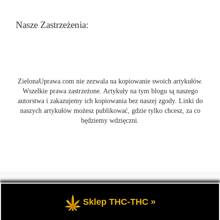
Nasze Zastrzeżenia:
ZielonaUprawa.com nie zezwala na kopiowanie swoich artykułów.
Wszelkie prawa zastrzeżone. Artykuły na tym blogu są naszego
autorstwa i zakazujemy ich kopiowania bez naszej zgody. Linki do
naszych artykułów możesz publikować, gdzie tylko chcesz, za co
będziemy wdzięczni.
© 2026
ZielonaUprawa.com
– Wszelkie prawa zastrzeżone
- czyli
wszystko o uprawie i hodowli marihunay, roślin konopi indoor
Sklep THC-THC »
oraz outdoor.