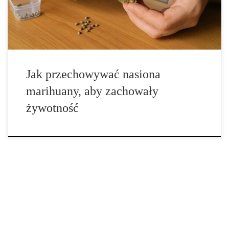
ogrodników jest to kolejny etap drogi – po pierwszych udanych
zbiorach pojawia […]
Jak przechowywać nasiona
marihuany, aby zachowały
żywotność