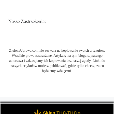
Nasze Zastrzeżenia:
ZielonaUprawa.com nie zezwala na kopiowanie swoich artykułów.
Wszelkie prawa zastrzeżone. Artykuły na tym blogu są naszego
autorstwa i zakazujemy ich kopiowania bez naszej zgody. Linki do
naszych artykułów możesz publikować, gdzie tylko chcesz, za co
będziemy wdzięczni.
© 2026
ZielonaUprawa.com
– Wszelkie prawa zastrzeżone
- czyli
wszystko o uprawie i hodowli marihunay, roślin konopi indoor
Sklep THC-THC »