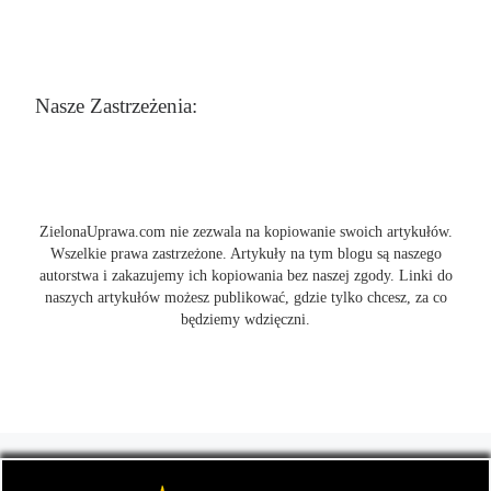
Nasze Zastrzeżenia:
ZielonaUprawa.com nie zezwala na kopiowanie swoich artykułów.
Wszelkie prawa zastrzeżone. Artykuły na tym blogu są naszego
autorstwa i zakazujemy ich kopiowania bez naszej zgody. Linki do
naszych artykułów możesz publikować, gdzie tylko chcesz, za co
będziemy wdzięczni.
© 2026
ZielonaUprawa.com
– Wszelkie prawa zastrzeżone
- czyli
wszystko o uprawie i hodowli marihunay, roślin konopi indoor