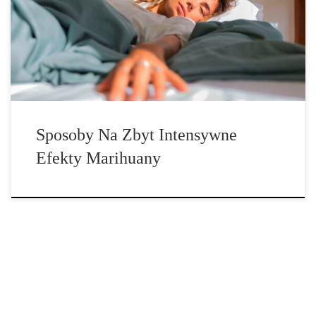
marihuany. Wiele osób, zwłaszcza początkujących, wpada w
panikę, gdy osiągną zbyt mocne efekty. Jest to jednak zjawisko
powszechne, ale nie niebezpieczne. Jasne, osoba panikująca z
pewnością nie będzie tego świadoma, ale to fakt. Jeśli […]
Sposoby Na Zbyt Intensywne
Efekty Marihuany