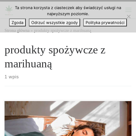
Ta strona korzysta z ciasteczek aby świadczyć usługi na
Przejdź do treści
najwyższym poziomie.
Me
Zgoda
Odrzuć wszystkie zgody
Polityka prywatności
Strona główna
»
produkty spożywcze z marihuaną
produkty spożywcze z
marihuaną
1 wpis
Jak przezwyciężyć zbyt intensywne efekty marihuany? Mówią, że
czegokolwiek za dużo, to niezdrowo. Dotyczy to również