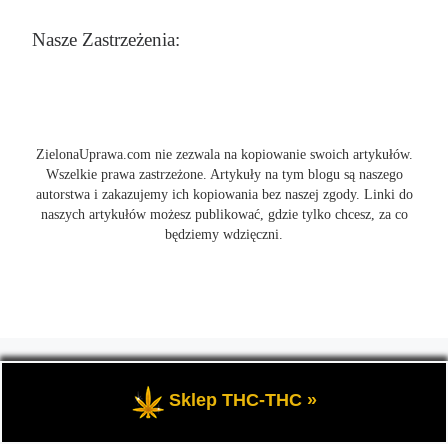
Nasze Zastrzeżenia:
ZielonaUprawa.com nie zezwala na kopiowanie swoich artykułów.
Wszelkie prawa zastrzeżone. Artykuły na tym blogu są naszego
autorstwa i zakazujemy ich kopiowania bez naszej zgody. Linki do
naszych artykułów możesz publikować, gdzie tylko chcesz, za co
będziemy wdzięczni.
© 2026
ZielonaUprawa.com
– Wszelkie prawa zastrzeżone
- czyli
wszystko o uprawie i hodowli marihunay, roślin konopi indoor
Sklep THC-THC »
oraz outdoor.