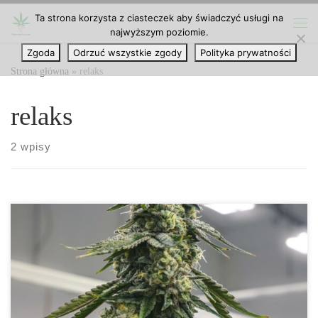
Ta strona korzysta z ciasteczek aby świadczyć usługi na
Przejdź do treści
najwyższym poziomie.
Me
Zgoda
Odrzuć wszystkie zgody
Polityka prywatności
Strona główna
»
relaks
relaks
2 wpisy
Dzisiaj mamy dla was listę odmian, produkujących największe
ilości trichomów. Łatwo jest wyhodować pąki z dużą ilością
trichomów, jeśli wybierzesz odpowiednią odmianę. Istnieje zbyt
wiele odmian, które zawierają dużo żywicy, ale tutaj podzielimy
się tylko kilkoma z nich! Najlepsze odmiany marihuany z dużą