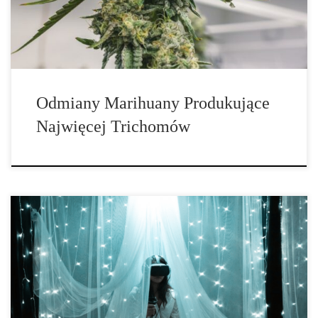
ilością trichomów 1. G13. Jeśli masz ochotę […]
Odmiany Marihuany Produkujące
Najwięcej Trichomów
Marihuana historycznie ma reputację czyniącą ludzi leniwymi, a
jej użytkownicy są zazwyczaj postrzegani jako obiboki. Chociaż ta
reputacja może nie być całkowicie trafna, niektóre skutki uboczne
mogą sprawić, że ludzie poczują się ospali lub pozbawieni
motywacji. Związek między marihuaną a lenistwem Lenistwo
często charakteryzuje się brakiem podejmowania indywidualnego