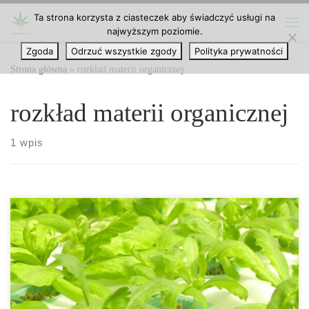
Ta strona korzysta z ciasteczek aby świadczyć usługi na
Przejdź do treści
najwyższym poziomie.
Me
Zgoda
Odrzuć wszystkie zgody
Polityka prywatności
Strona główna
»
rozkład materii organicznej
rozkład materii organicznej
1 wpis
Pożyteczne bakterie w hydroponice – jak mikroorganizmy
zwiększają plony i zdrowie roślin? Hydroponika to nowoczesna
technologia uprawy, która zdobywa coraz większą popularność
wśród ogrodników, producentów roślin i firm rolniczych. Dzięki
niej można uzyskać wysokie plony, maksymalnie wykorzystując