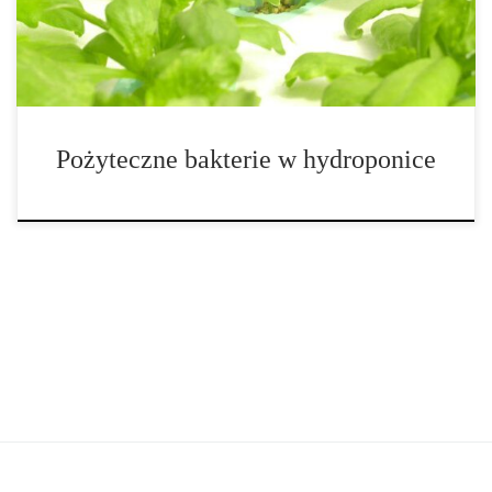
przestrzeń i wodę, a także precyzyjnie kontrolować procesy
wzrostu. Jednak nawet najlepiej zaprojektowany […]
Pożyteczne bakterie w hydroponice