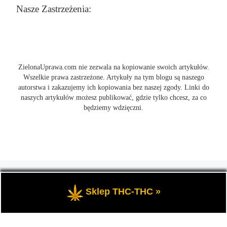
Nasze Zastrzeżenia:
ZielonaUprawa.com nie zezwala na kopiowanie swoich artykułów.
Wszelkie prawa zastrzeżone. Artykuły na tym blogu są naszego
autorstwa i zakazujemy ich kopiowania bez naszej zgody. Linki do
naszych artykułów możesz publikować, gdzie tylko chcesz, za co
będziemy wdzięczni.
© 2026
ZielonaUprawa.com
– Wszelkie prawa zastrzeżone
- czyli
wszystko o uprawie i hodowli marihunay, roślin konopi indoor
Sklep THC-THC »
oraz outdoor.