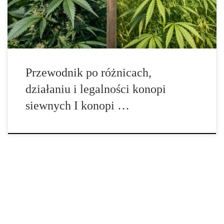
miesza się botanika, prawo, rynek oraz skojarzenia związane z
działaniem psychoaktywnym. […]
Przewodnik po różnicach,
działaniu i legalności konopi
siewnych I konopi …