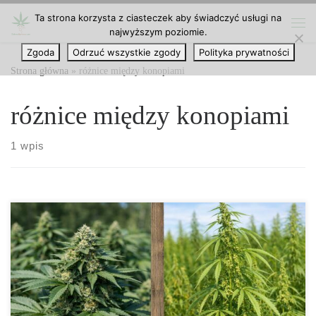
Ta strona korzysta z ciasteczek aby świadczyć usługi na
Przejdź do treści
najwyższym poziomie.
Me
Zgoda
Odrzuć wszystkie zgody
Polityka prywatności
Strona główna
»
różnice między konopiami
różnice między konopiami
1 wpis
Konopie siewne vs konopie indyjskie – pełne porównanie, różnice
i praktyczne zastosowania Konopie to rośliny o niezwykle
szerokim wachlarzu zastosowań, obecne w kulturze człowieka od
bardzo dawna. Współczesna rozmowa o konopiach bywa jednak
zaskakująco nieuporządkowana, bo w potocznych określeniach