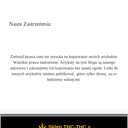
Nasze Zastrzeżenia:
ZielonaUprawa.com nie zezwala na kopiowanie swoich artykułów.
Wszelkie prawa zastrzeżone. Artykuły na tym blogu są naszego
autorstwa i zakazujemy ich kopiowania bez naszej zgody. Linki do
naszych artykułów możesz publikować, gdzie tylko chcesz, za co
będziemy wdzięczni.
© 2026
ZielonaUprawa.com
– Wszelkie prawa zastrzeżone
- czyli
wszystko o uprawie i hodowli marihunay, roślin konopi indoor
Sklep THC-THC »