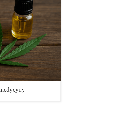
 się tak ważny dla medycyny?
y związek chemiczny pochodzący z
biologicznym. To właśnie on
le równocześnie jest cennym
zeń. W […]
a medycyny