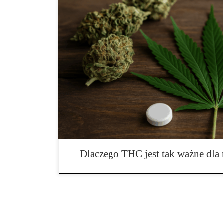
THC – czym jest tetrahydrokannabinol i dlaczego stał
THC, czyli delta-9-tetrahydrokannabinol, to naturaln
konopi, który odgrywa kluczową rolę w ich działaniu 
odpowiada za psychoaktywne właściwości marihuany, a
składnikiem wykorzystywanym w terapii wielu schor
Dlaczego THC jest tak ważne dl