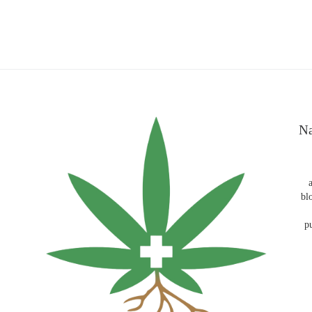
Na
bl
p