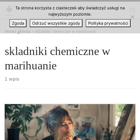
Ta strona korzysta z ciasteczek aby świadczyć usługi na
Przejdź do treści
najwyższym poziomie.
Me
Zgoda
Odrzuć wszystkie zgody
Polityka prywatności
Strona główna
»
skladniki chemiczne w marihuanie
skladniki chemiczne w
marihuanie
1 wpis
Co to jest THC? THC, czyli tetrahydrokannabinol, to jeden z
najbardziej rozpoznawalnych związków chemicznych
występujących naturalnie w roślinach z rodzaju Cannabis. To