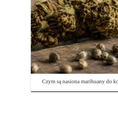
Nasiona kolekcjonerskie marihuany – czym są i dlacze
zgodne z prawem? Nasiona kolekcjonerskie marihuany t
wzbudza zainteresowanie osób śledzących rynek konopn
kolekcjonerów oraz użytkowników szukających konkre
obowiązujących przepisach. Wokół tego zagadnienia po
ponieważ słowo […]
Czym są nasiona marihuany do ko