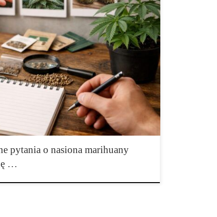
bierających nasiona marihuany Zakup nasion marihuany
interesowanie, ponieważ jest to temat łączący
skie, jakościowe, zakupowe oraz typowo informacyjne.
ności zwraca uwagę na bezpieczeństwo transakcji i
ją się przede wszystkim na pochodzeniu genetyki, a
ne pytania o nasiona marihuany
gę …