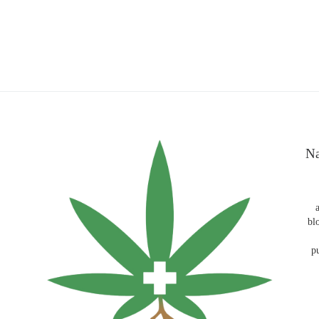
Na
bl
p