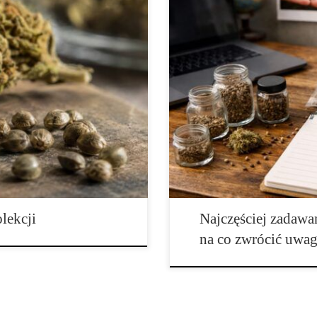
go ich posiadanie może być
Najczęstsze pytania klientów wy
o temat, który od wielu lat
od dłuższego czasu budzi duże za
y, pasjonatów botaniki,
zagadnienia prawne, kolekcjoner
tnych informacji o
Część klientów w pierwszej kolej
jawia się sporo nieporozumień,
wiarygodność sklepu, inni skupia
[…]
lekcji
Najczęściej zadawa
na co zwrócić uwa