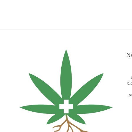
Na
bl
p