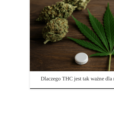
THC – czym jest tetrahydrokannabinol i dlaczego stał
THC, czyli delta-9-tetrahydrokannabinol, to naturaln
konopi, który odgrywa kluczową rolę w ich działaniu 
odpowiada za psychoaktywne właściwości marihuany, a
składnikiem wykorzystywanym w terapii wielu schor
Dlaczego THC jest tak ważne dl