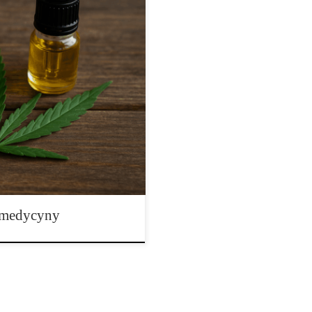
 się tak ważny dla medycyny?
y związek chemiczny pochodzący z
biologicznym. To właśnie on
le równocześnie jest cennym
zeń. W […]
a medycyny