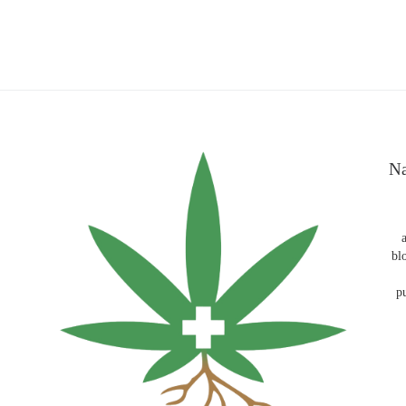
Na
bl
p