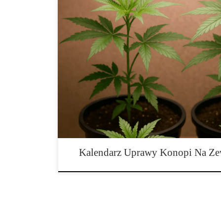
Kalendarz Uprawy Konopi na Zewnątrz – Jak Uzyskać
konopi na świeżym powietrzu, choć wymaga większej 
korzyści, takie jak niższe koszty utrzymania oraz możl
naturalnego i pełnego aromatu plonów. Rośliny korzyst
słonecznego i rytmu natury, co wpływa […]
Kalendarz Uprawy Konopi Na Ze