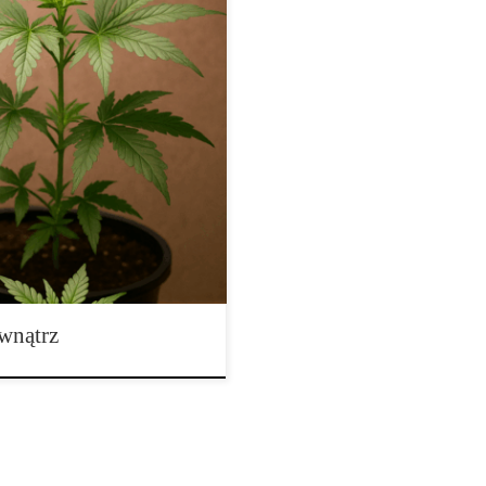
 Większe i Lepsze Plony Uprawa
uważności, oferuje ogromne
iwość uzyskania bardziej
ają z pełnego spektrum światła
wnątrz