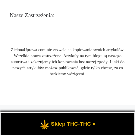
Nasze Zastrzeżenia:
ZielonaUprawa.com nie zezwala na kopiowanie swoich artykułów.
Wszelkie prawa zastrzeżone. Artykuły na tym blogu są naszego
autorstwa i zakazujemy ich kopiowania bez naszej zgody. Linki do
naszych artykułów możesz publikować, gdzie tylko chcesz, za co
będziemy wdzięczni.
© 2026
ZielonaUprawa.com
– Wszelkie prawa zastrzeżone
- czyli
wszystko o uprawie i hodowli marihunay, roślin konopi indoor
Sklep THC-THC »
oraz outdoor.