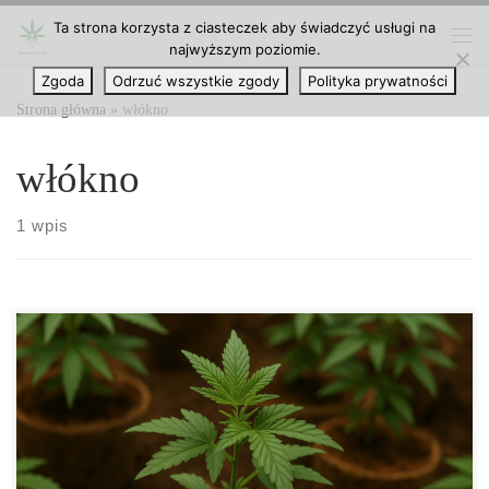
Ta strona korzysta z ciasteczek aby świadczyć usługi na
Przejdź do treści
najwyższym poziomie.
Me
Zgoda
Odrzuć wszystkie zgody
Polityka prywatności
Strona główna
»
włókno
włókno
1 wpis
Coco Coir – Najbardziej Szczegółowy Przewodnik po Podłożu
Kokosowym dla Ogrodników i Hodowców Coco coir, czyli
włókno kokosowe, to jedno z najbardziej innowacyjnych i
ekologicznych podłoży w uprawie roślin. Zyskało ogromne
uznanie w ogrodnictwie, hydroponice i uprawach profesjonalnych