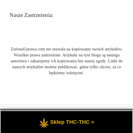
Nasze Zastrzeżenia:
ZielonaUprawa.com nie zezwala na kopiowanie swoich artykułów.
Wszelkie prawa zastrzeżone. Artykuły na tym blogu są naszego
autorstwa i zakazujemy ich kopiowania bez naszej zgody. Linki do
naszych artykułów możesz publikować, gdzie tylko chcesz, za co
będziemy wdzięczni.
© 2026
ZielonaUprawa.com
– Wszelkie prawa zastrzeżone
- czyli
wszystko o uprawie i hodowli marihunay, roślin konopi indoor
Sklep THC-THC »
oraz outdoor.