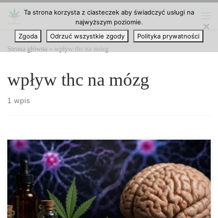
Ta strona korzysta z ciasteczek aby świadczyć usługi na
Przejdź do treści
najwyższym poziomie.
Me
Zgoda
Odrzuć wszystkie zgody
Polityka prywatności
Strona główna
»
wpływ thc na mózg
wpływ thc na mózg
1 wpis
THC a neurogeneza – wpływ tetrahydrokannabinolu na
powstawanie nowych neuronów w mózgu Wprowadzenie Przez
wiele lat naukowcy byli przekonani, że ludzki mózg po
zakończeniu okresu rozwoju nie jest zdolny do tworzenia nowych
komórek nerwowych. Uważano, że człowiek rodzi się z określoną