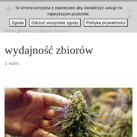
Ta strona korzysta z ciasteczek aby świadczyć usługi na
Przejdź do treści
najwyższym poziomie.
Me
Zgoda
Odrzuć wszystkie zgody
Polityka prywatności
Strona główna
»
wydajność zbiorów
wydajność zbiorów
1 wpis
Zaawansowana Optymalizacja VPD w Uprawie Konopi
Zaawansowana Optymalizacja Wydajności Konopi za pomocą
Wykresu VPD Deficyt ciśnienia pary wodnej (VPD – Vapor
Pressure Deficit) to jeden z kluczowych parametrów, który
decyduje o tym, jak skutecznie rośliny konopi oddychają,