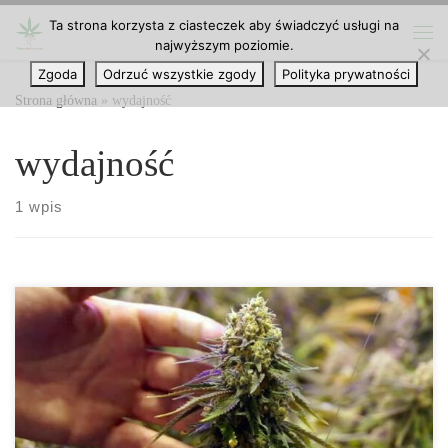
Ta strona korzysta z ciasteczek aby świadczyć usługi na
Przejdź do treści
najwyższym poziomie.
Me
Zgoda
Odrzuć wszystkie zgody
Polityka prywatności
Strona główna
»
wydajność
wydajność
1 wpis
Zaawansowana Optymalizacja VPD w Uprawie Konopi
Zaawansowana Optymalizacja Wydajności Konopi za pomocą
Wykresu VPD Deficyt ciśnienia pary wodnej (VPD – Vapor
Pressure Deficit) to jeden z kluczowych parametrów, który
decyduje o tym, jak skutecznie rośliny konopi oddychają,