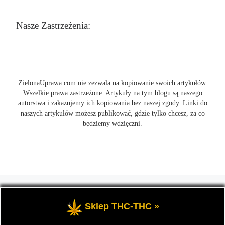
Nasze Zastrzeżenia:
ZielonaUprawa.com nie zezwala na kopiowanie swoich artykułów.
Wszelkie prawa zastrzeżone. Artykuły na tym blogu są naszego
autorstwa i zakazujemy ich kopiowania bez naszej zgody. Linki do
naszych artykułów możesz publikować, gdzie tylko chcesz, za co
będziemy wdzięczni.
© 2026
ZielonaUprawa.com
– Wszelkie prawa zastrzeżone
- czyli
wszystko o uprawie i hodowli marihunay, roślin konopi indoor
Sklep THC-THC »
oraz outdoor.