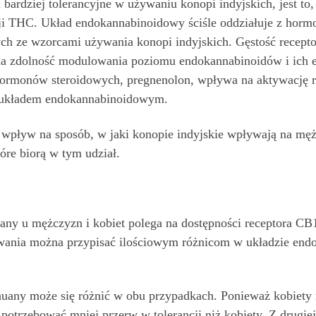
bardziej tolerancyjne w używaniu konopi indyjskich, jest to,
i THC. Układ endokannabinoidowy ściśle oddziałuje z hormo
h ze wzorcami używania konopi indyjskich. Gęstość receptor
a zdolność modulowania poziomu endokannabinoidów i ich 
 hormonów steroidowych, pregnenolon, wpływa na aktywację
 układem endokannabinoidowym.
 wpływ na sposób, w jaki konopie indyjskie wpływają na mężcz
óre biorą w tym udział.
y u mężczyzn i kobiet polega na dostępności receptora CB1,
sowania można przypisać ilościowym różnicom w układzie e
huany może się różnić w obu przypadkach. Ponieważ kobiety
 potrzebować mniej przerw w tolerancji niż kobiety. Z drug