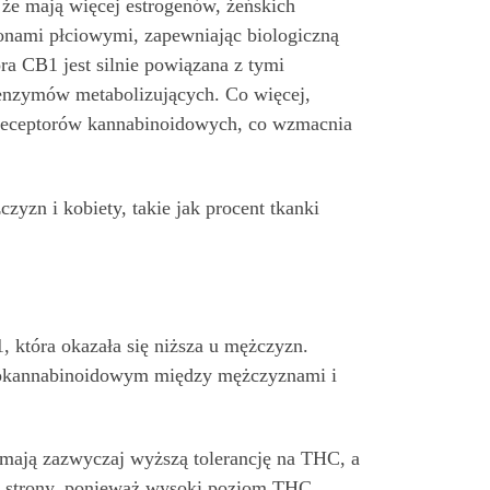
 że mają więcej estrogenów, żeńskich
nami płciowymi, zapewniając biologiczną
a CB1 jest silnie powiązana z tymi
enzymów metabolizujących. Co więcej,
 receptorów kannabinoidowych, co wzmacnia
yzn i kobiety, takie jak procent tkanki
 która okazała się niższa u mężczyzn.
ndokannabinoidowym między mężczyznami i
 mają zazwyczaj wyższą tolerancję na THC, a
iej strony, ponieważ wysoki poziom THC