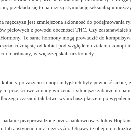
onu, przekłada się to na niższą stymulację seksualną u mężc
a mężczyzn jest zmniejszona skłonność do podejmowania ryz
ów płciowych z powodu obecności THC. Czy zastanawiałeś si
? Hormony. Te same hormony mogą prowadzić do kompulsywn
źni różnią się od kobiet pod względem działania konopi ind
ciu marihuany, w większej skali niż kobiety.
kobiety po zażyciu konopi indyjskich były pewność siebie, e
y to przejściowe zmiany widzenia i silniejsze zaburzenia pa
dlaczego czasami tak łatwo wybuchasz płaczem po wypaleniu 
y, badanie przeprowadzone przez naukowców z Johns Hopkins
 lub abstynencji niż mężczyźni. Objawy te obejmują drażli