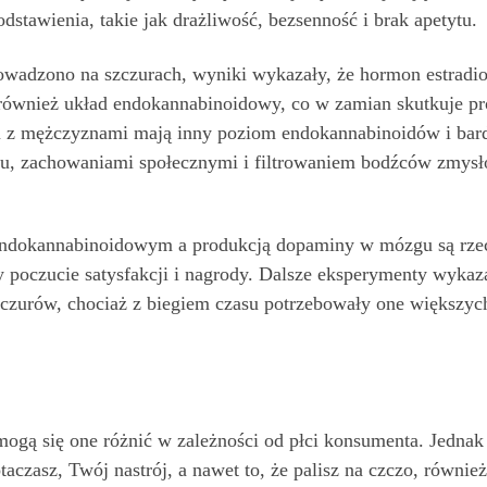
odstawienia, takie jak drażliwość, bezsenność i brak apetytu.
wadzono na szczurach, wyniki wykazały, że hormon estradiol,
również układ endokannabinoidowy, co w zamian skutkuje pro
u z mężczyznami mają inny poziom endokannabinoidów i bard
u, zachowaniami społecznymi i filtrowaniem bodźców zmysło
ndokannabinoidowym a produkcją dopaminy w mózgu są rzecz
oczucie satysfakcji i nagrody. Dalsze eksperymenty wykazał
zczurów, chociaż z biegiem czasu potrzebowały one większy
, mogą się one różnić w zależności od płci konsumenta. Jedna
taczasz, Twój nastrój, a nawet to, że palisz na czczo, równi