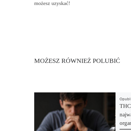
możesz uzyskać!
MOŻESZ RÓWNIEŻ POLUBIĆ
Opub
THC 
najwa
orga