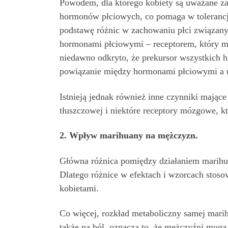
Powodem, dla którego kobiety są uważane za 
hormonów płciowych, co pomaga w tolerancj
podstawę różnic w zachowaniu płci związanyc
hormonami płciowymi – receptorem, który m
niedawno odkryto, że prekursor wszystkich
powiązanie między hormonami płciowymi a
Istnieją jednak również inne czynniki mające
tłuszczowej i niektóre receptory mózgowe, kt
2. Wpływ marihuany na mężczyzn.
Główna różnica pomiędzy działaniem marihuan
Dlatego różnice w efektach i wzorcach sto
kobietami.
Co więcej, rozkład metaboliczny samej mari
także na ból, oznacza to, że mężczyźni mogą