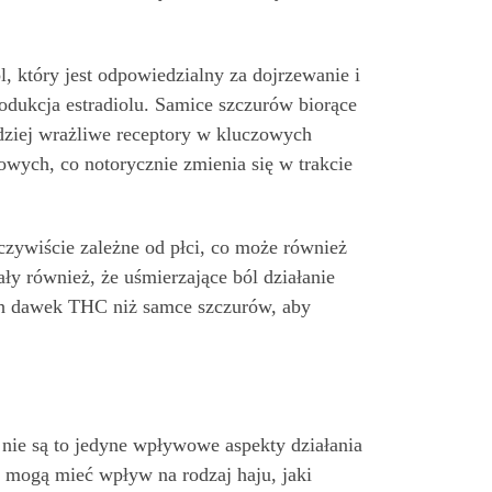
 który jest odpowiedzialny za dojrzewanie i
dukcja estradiolu. Samice szczurów biorące
ziej wrażliwe receptory w kluczowych
wych, co notorycznie zmienia się w trakcie
ywiście zależne od płci, co może również
y również, że uśmierzające ból działanie
ch dawek THC niż samce szczurów, aby
k nie są to jedyne wpływowe aspekty działania
eż mogą mieć wpływ na rodzaj haju, jaki