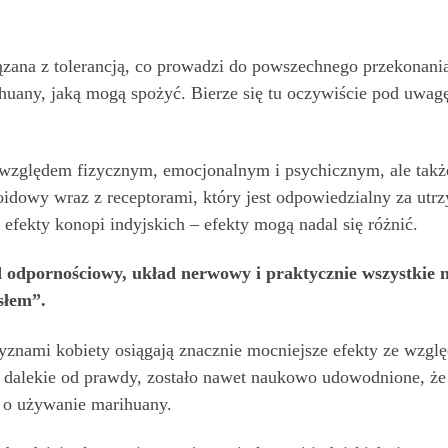
zana z tolerancją, co prowadzi do powszechnego przekonania
huany, jaką mogą spożyć. Bierze się tu oczywiście pod uwagę
od względem fizycznym, emocjonalnym i psychicznym, ale ta
oidowy wraz z receptorami, który jest odpowiedzialny za ut
efekty konopi indyjskich – efekty mogą nadal się różnić.
d odpornościowy, układ nerwowy i praktycznie wszystkie
słem”.
znami kobiety osiągają znacznie mocniejsze efekty ze wzglę
to dalekie od prawdy, zostało nawet naukowo udowodnione, że 
zi o używanie marihuany.