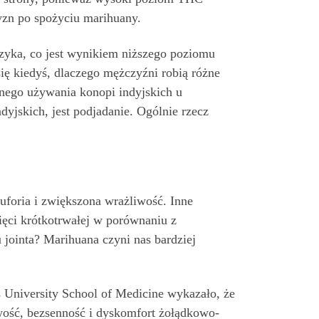
zyzn po spożyciu marihuany.
yka, co jest wynikiem niższego poziomu
ę kiedyś, dlaczego mężczyźni robią różne
ego używania konopi indyjskich u
yjskich, jest podjadanie. Ogólnie rzecz
uforia i zwiększona wrażliwość. Inne
mięci krótkotrwałej w porównaniu z
jointa? Marihuana czyni nas bardziej
 University School of Medicine wykazało, że
wość, bezsenność i dyskomfort żołądkowo-