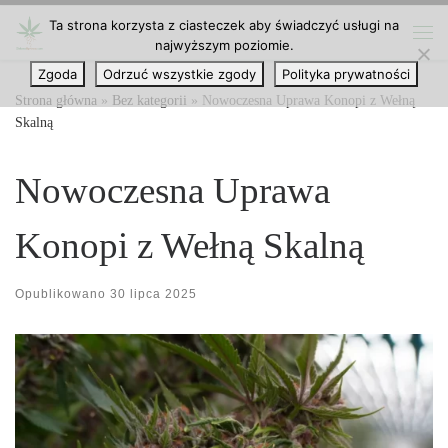
Ta strona korzysta z ciasteczek aby świadczyć usługi na
Przejdź do treści
najwyższym poziomie.
Me
Zgoda
Odrzuć wszystkie zgody
Polityka prywatności
Strona główna
»
Bez kategorii
»
Nowoczesna Uprawa Konopi z Wełną
Skalną
Nowoczesna Uprawa
Konopi z Wełną Skalną
Opublikowano
30 lipca 2025