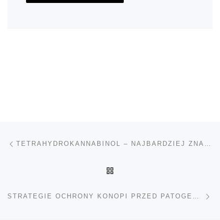
Nawigacja wpisu
Poprzedni wpis
TETRAHYDROKANNABINOL – NAJBARDZIEJ ZNANY KANNABINOID
POWRÓT DO LISTY POS
Na
STRATEGIE OCHRONY KONOPI PRZED PATOGENAMI