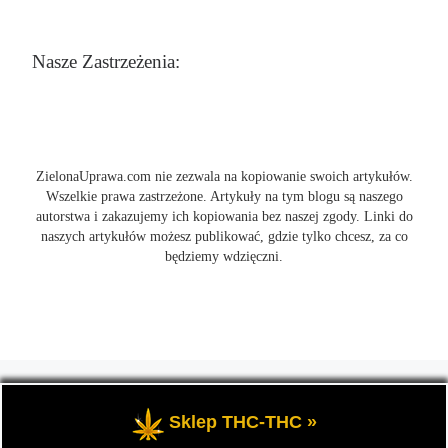
Nasze Zastrzeżenia:
ZielonaUprawa.com nie zezwala na kopiowanie swoich artykułów.
Wszelkie prawa zastrzeżone. Artykuły na tym blogu są naszego
autorstwa i zakazujemy ich kopiowania bez naszej zgody. Linki do
naszych artykułów możesz publikować, gdzie tylko chcesz, za co
będziemy wdzięczni.
© 2026
ZielonaUprawa.com
– Wszelkie prawa zastrzeżone
- czyli
wszystko o uprawie i hodowli marihunay, roślin konopi indoor
Sklep THC-THC »
oraz outdoor.