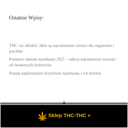
Ostatnie Wpisy:
THC czy alkohol: Jakie są najważniejsze różnice dla organizmu i
psychiki
Premiery odmian marihuany 2025 – odkryj najciekawsze nowości
od światowych hodowców
Poznaj najsłynniejsze krzyżówki marihuanę i ich historię
Sklep THC-THC »