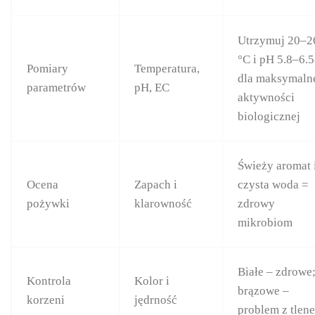
Utrzymuj 20–2
°C i pH 5.8–6.5
Pomiary
Temperatura,
dla maksymaln
parametrów
pH, EC
aktywności
biologicznej
Świeży aromat 
Ocena
Zapach i
czysta woda =
pożywki
klarowność
zdrowy
mikrobiom
Białe – zdrowe
Kontrola
Kolor i
brązowe –
korzeni
jędrność
problem z tlen