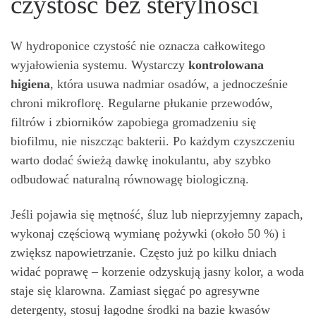
czystość bez sterylności
W hydroponice czystość nie oznacza całkowitego
wyjałowienia systemu. Wystarczy
kontrolowana
higiena
, która usuwa nadmiar osadów, a jednocześnie
chroni mikroflorę. Regularne płukanie przewodów,
filtrów i zbiorników zapobiega gromadzeniu się
biofilmu, nie niszcząc bakterii. Po każdym czyszczeniu
warto dodać świeżą dawkę inokulantu, aby szybko
odbudować naturalną równowagę biologiczną.
Jeśli pojawia się mętność, śluz lub nieprzyjemny zapach,
wykonaj częściową wymianę pożywki (około 50 %) i
zwiększ napowietrzanie. Często już po kilku dniach
widać poprawę – korzenie odzyskują jasny kolor, a woda
staje się klarowna. Zamiast sięgać po agresywne
detergenty, stosuj łagodne środki na bazie kwasów