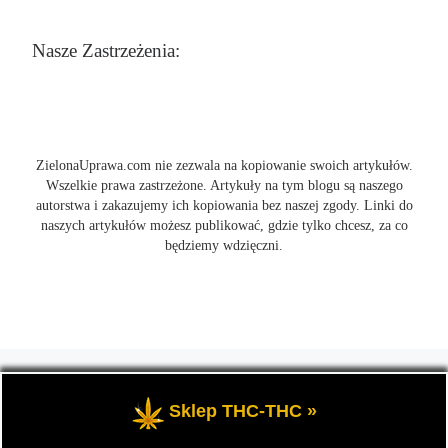
Nasze Zastrzeżenia:
ZielonaUprawa.com nie zezwala na kopiowanie swoich artykułów.
Wszelkie prawa zastrzeżone. Artykuły na tym blogu są naszego
autorstwa i zakazujemy ich kopiowania bez naszej zgody. Linki do
naszych artykułów możesz publikować, gdzie tylko chcesz, za co
będziemy wdzięczni.
© 2026
ZielonaUprawa.com
– Wszelkie prawa zastrzeżone
- czyli
wszystko o uprawie i hodowli marihunay, roślin konopi indoor
Sklep THC-THC »
oraz outdoor.