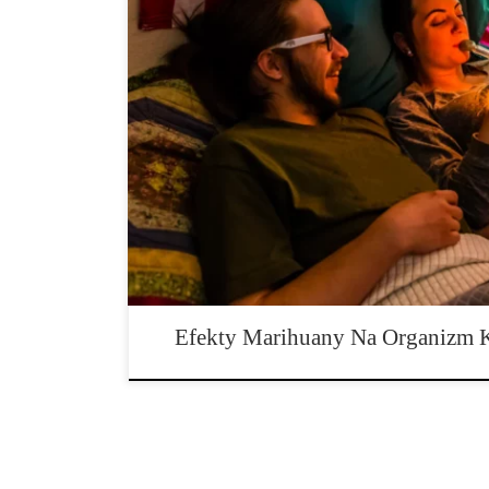
Różnica w efektach marihuany na organizm kobiet i m
tendencję do podążania za pewnymi wzorami. Jednak 
postrzegać nieco odmienne uczucia niż inni. Ma to sens
wszyscy na tej planecie są tacy sami, dlatego też efekt
Efekty Marihuany Na Organizm K