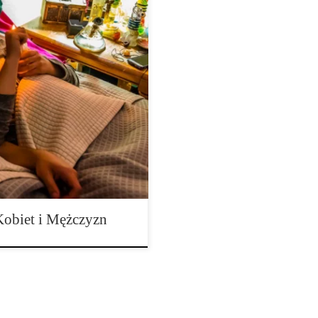
ężczyzn. Skutki marihuany mają
niektórzy użytkownicy mogą
, biorąc pod uwagę, że nie
y są różne. Kiedy palisz […]
obiet i Mężczyzn