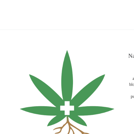
Na
bl
p