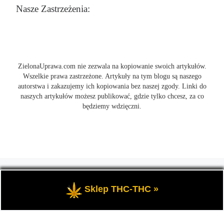
Nasze Zastrzeżenia:
ZielonaUprawa.com nie zezwala na kopiowanie swoich artykułów.
Wszelkie prawa zastrzeżone. Artykuły na tym blogu są naszego
autorstwa i zakazujemy ich kopiowania bez naszej zgody. Linki do
naszych artykułów możesz publikować, gdzie tylko chcesz, za co
będziemy wdzięczni.
© 2026
ZielonaUprawa.com
– Wszelkie prawa zastrzeżone
- czyli
wszystko o uprawie i hodowli marihunay, roślin konopi indoor
Sklep THC-THC »
oraz outdoor.