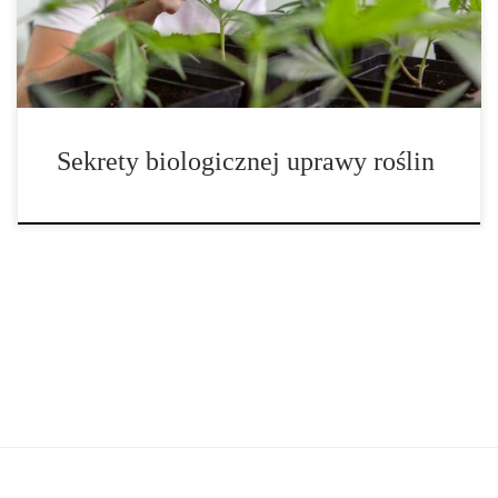
bez biologicznego wsparcia. Tutaj do gry wkraczają pożyteczne
mikroorganizmy – niewidzialni sprzymierzeńcy, którzy […]
Sekrety biologicznej uprawy roślin