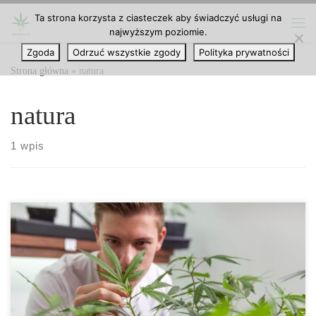
Ta strona korzysta z ciasteczek aby świadczyć usługi na
Przejdź do treści
najwyższym poziomie.
Me
Zgoda
Odrzuć wszystkie zgody
Polityka prywatności
Strona główna
»
natura
natura
1 wpis
Pożyteczne mikroorganizmy w hydroponice – sekrety
biologicznej uprawy roślin Hydroponika to innowacyjna metoda
uprawy roślin, w której gleba została zastąpiona pożywką wodną o
precyzyjnie dobranym składzie. Jednak nawet najbardziej
zaawansowany system bezglebowy nie osiągnie pełni potencjału