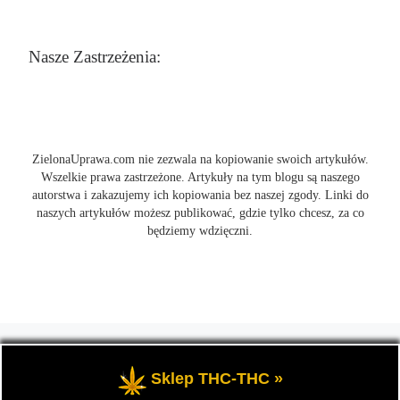
Nasze Zastrzeżenia:
ZielonaUprawa.com nie zezwala na kopiowanie swoich artykułów.
Wszelkie prawa zastrzeżone. Artykuły na tym blogu są naszego
autorstwa i zakazujemy ich kopiowania bez naszej zgody. Linki do
naszych artykułów możesz publikować, gdzie tylko chcesz, za co
będziemy wdzięczni.
© 2026
ZielonaUprawa.com
– Wszelkie prawa zastrzeżone
- czyli
wszystko o uprawie i hodowli marihunay, roślin konopi indoor
Sklep THC-THC »
oraz outdoor.