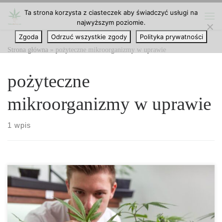
Ta strona korzysta z ciasteczek aby świadczyć usługi na
Przejdź do treści
najwyższym poziomie.
Me
Zgoda
Odrzuć wszystkie zgody
Polityka prywatności
Strona główna
»
pożyteczne mikroorganizmy w uprawie
pożyteczne
mikroorganizmy w uprawie
1 wpis
Pożyteczne mikroorganizmy w hydroponice – sekrety
biologicznej uprawy roślin Hydroponika to innowacyjna metoda
uprawy roślin, w której gleba została zastąpiona pożywką wodną o