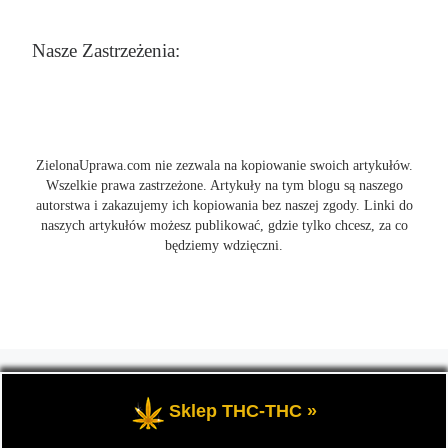
Nasze Zastrzeżenia:
ZielonaUprawa.com nie zezwala na kopiowanie swoich artykułów.
Wszelkie prawa zastrzeżone. Artykuły na tym blogu są naszego
autorstwa i zakazujemy ich kopiowania bez naszej zgody. Linki do
naszych artykułów możesz publikować, gdzie tylko chcesz, za co
będziemy wdzięczni.
© 2026
ZielonaUprawa.com
– Wszelkie prawa zastrzeżone
- czyli
wszystko o uprawie i hodowli marihunay, roślin konopi indoor
Sklep THC-THC »
oraz outdoor.