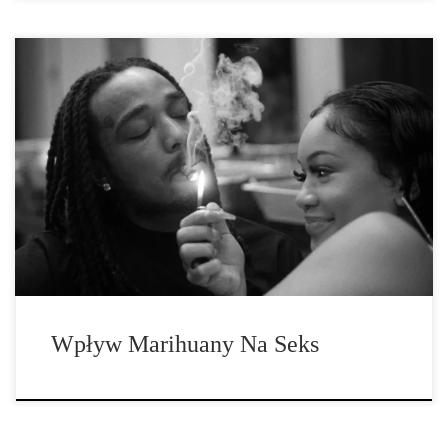
Wszystko co powinieneś wiedzieć o wpływie marihuany na seks.
Pomijając wszystko, co ma do powiedzenia nauka, gdybyśmy
zapytali odsetek osób palących w społeczeństwie, moglibyśmy
śmiało stwierdzić, że prawie wszyscy zgodziliby się, że marihuana
poprawia stosunki seksualne. Jednakże, jeśli chodzi o przyjemność
seksualną, wszystko jest dość subiektywne, więc nie możemy
oczekiwać, […]
Wpływ Marihuany Na Seks