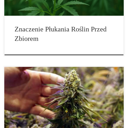
Znaczenie Płukania Roślin Przed
Zbiorem
Zaawansowana Optymalizacja VPD w Uprawie Konopi
Zaawansowana Optymalizacja Wydajności Konopi za pomocą
Wykresu VPD Deficyt ciśnienia pary wodnej (VPD – Vapor
Pressure Deficit) to jeden z kluczowych parametrów, który
decyduje o tym, jak skutecznie rośliny konopi oddychają,
transpirują oraz pobierają składniki odżywcze. Wbrew
powszechnemu przekonaniu, kontrola VPD to nie tylko […]