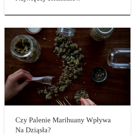
Palenie jakiejkolwiek substancji może mieć negatywny wpływ na
dziąsła i ogólny stan zdrowia jamy ustnej. Substancje drażniące
zawarte w dymie mogą powodować uszkodzenie tkanki dziąseł i
prowadzić do obrzęków, infekcji, zapalenia dziąseł i biało-szarych
zmian na dziąsłach. Wysuszające usta działanie
tetrahydrokannabinolu (THC) może również uszkadzać dziąsła,
ponieważ mniej śliny zwalcza […]
Czy Palenie Marihuany Wpływa
Na Dziąsła?