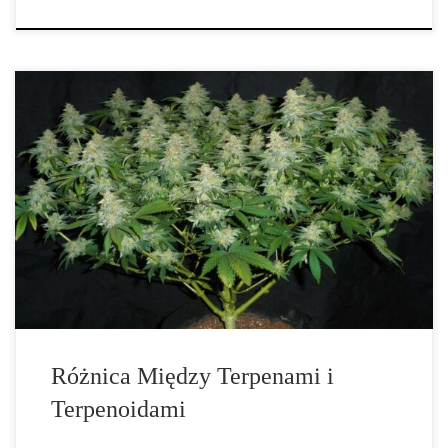
Jaka jest różnica między terpenami i terpenoidami? Terpenoidy
wywodzą się z terpenów poprzez utlenianie, co sprawia, że
obecność atomów tlenu jest główną różnicą między nimi. Ta
niewielka różnica może być powodem, dla którego związki te
mogą mieć różne efekty. Jednak terpenoidy to w rzeczywistości
ogromna klasa związków chemicznych. Wszystkie terpeny […]
Różnica Między Terpenami i
Terpenoidami