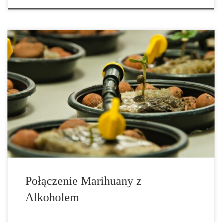
Mieszanie marihuany z alkoholem nie jest zalecane, ponieważ mają
one duży wpływ na negatywne skutki każdej substancji na
organizm, począwszy od złego samopoczucia po zwiększone
ryzyko zatrucia alkoholem. Alkohol jest jednym z najczęściej
używanych narkotyków rekreacyjnych na świecie, zaraz po
kofeinie. Tymczasem marihuana jest najczęściej używanym
nielegalnym lekiem na świecie. […]
Połączenie Marihuany z
Alkoholem