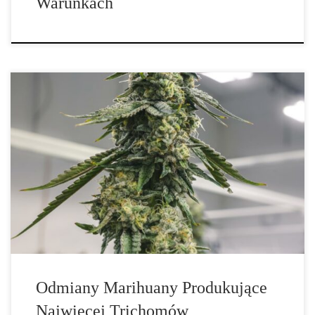
Warunkach
Dzisiaj mamy dla was listę odmian, produkujących największe
ilości trichomów. Łatwo jest wyhodować pąki z dużą ilością
trichomów, jeśli wybierzesz odpowiednią odmianę. Istnieje zbyt
wiele odmian, które zawierają dużo żywicy, ale tutaj podzielimy
się tylko kilkoma z nich! Najlepsze odmiany marihuany z dużą
ilością trichomów 1. G13. Jeśli masz ochotę […]
Odmiany Marihuany Produkujące
Najwięcej Trichomów