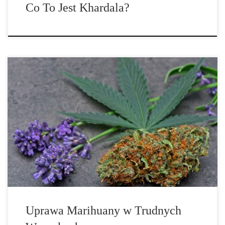
Co To Jest Khardala?
Uprawa marihuany w trudnych warunkach klimatycznych. Chociaż
marihuana dobrze radzi sobie na wielu szerokościach
geograficznych, rygorystyczna selekcja genetyki, którą
zamierzamy uprawiać, jest czasami konieczna w niektórych
miejscach, aby z powodzeniem zbierać nasze rośliny, zwłaszcza na
zewnątrz. W tym artykule skupimy się na dwóch klasycznych,
niekorzystnych warunkach klimatycznych: zimnych i wilgotnych
[…]
Uprawa Marihuany w Trudnych