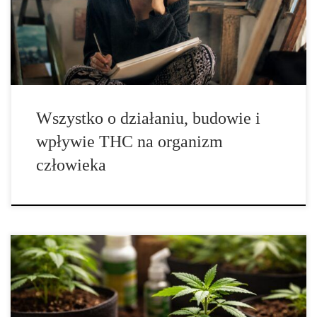
przedmiot zainteresowania naukowców, lekarzy, biologów,
chemików oraz osób zajmujących się badaniem właściwości roślin.
Jednocześnie […]
Wszystko o działaniu, budowie i
wpływie THC na organizm
człowieka
Najbardziej znane klasyczne odmiany marihuany – opowieść o
legendarnych nazwach, które zbudowały kulturę konopi Konopie
przez dziesięciolecia dorobiły się własnej mitologii: nazw,