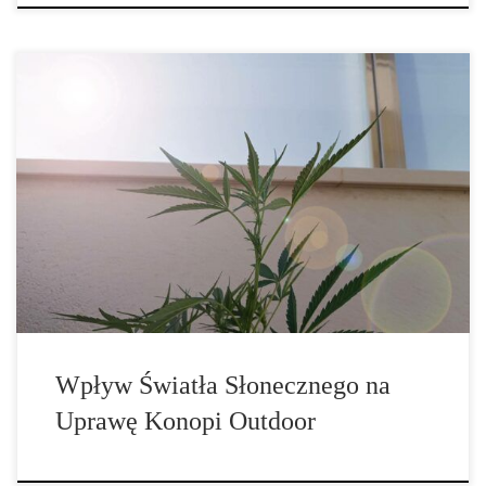
Uprawa konopi na świeżym powietrzu, znana jako uprawa
outdoor, opiera się na naturalnych warunkach środowiskowych, a
światło słoneczne odgrywa tutaj kluczową rolę. Światło jest
podstawowym źródłem energii dla fotosyntezy – procesu, który
pozwala roślinom przekształcać światło, wodę i dwutlenek węgla
w glukozę i tlen. Bez odpowiedniego światła konopie nie mogą
[…]
Wpływ Światła Słonecznego na
Uprawę Konopi Outdoor