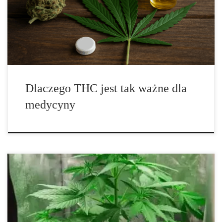
kluczową rolę w ich działaniu biologicznym. To właśnie on
odpowiada za psychoaktywne właściwości marihuany, ale
równocześnie jest cennym składnikiem wykorzystywanym w
terapii wielu schorzeń. W […]
Dlaczego THC jest tak ważne dla
medycyny
Nasiona czy klony – optymalny wybór dla Twojej uprawy roślin
Dylemat „nasiona czy klony” wraca u każdego hodowcy,
niezależnie od skali i doświadczenia. Gdy nie masz dostępu do