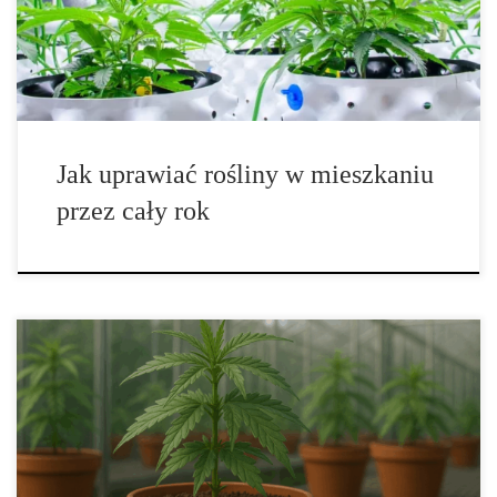
cieszyć się świeżymi ziołami, warzywami i kwiatami przez cały
rok. Uprawa roślin w domu nie tylko […]
Jak uprawiać rośliny w mieszkaniu
przez cały rok
Chelatacja w uprawie roślin – jak wykorzystać „nośniki”
mikroelementów dla lepszych plonów Jeśli uprawiasz w glebie,
coco albo hydroponice, prędzej czy później zetkniesz się z
pojęciem chelatacji. To sprytna metoda „opieki” nad
mikroelementami, dzięki której żelazo, mangan czy cynk pozostają