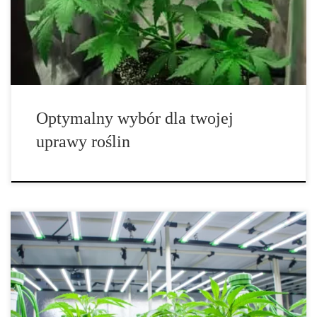
zdrowych roślin matecznych, racjonalnym punktem startu są
nasiona. Jeśli jednak Twój ogród działa i zależy Ci na
powtarzalności zbiorów oraz skróceniu cyklu, […]
Optymalny wybór dla twojej
uprawy roślin
Ogrodnictwo domowe – pełny poradnik, jak uprawiać rośliny w
mieszkaniu przez cały rok Ogrodnictwo domowe to sposób na
stworzenie zielonej przestrzeni w samym sercu Twojego
mieszkania. Nawet jeśli nie masz ogrodu ani działki, możesz