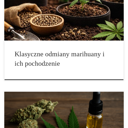
symboli, skrótów myślowych i historii krążących w rozmowach,
artykułach, muzyce oraz wspomnieniach. Dla jednych jest to
rozdział dziejów kontrkultury i podróży, dla innych – fragment
historii rolnictwa, botaniki […]
Klasyczne odmiany marihuany i
ich pochodzenie
THC – czym jest tetrahydrokannabinol i dlaczego stał się tak
ważny dla medycyny? THC, czyli delta-9-tetrahydrokannabinol, to
naturalny związek chemiczny pochodzący z konopi, który odgrywa