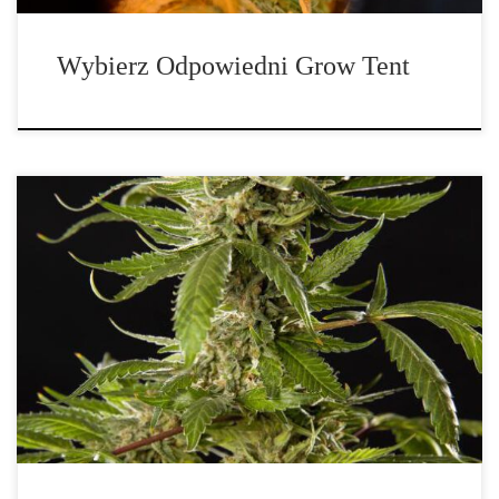
Wybierz Odpowiedni Grow Tent
Co to jest Khardala i gdzie jest produkowana? Khardala –
marokańska legenda konopi o nieznanym rodowodzie i niezwykłej
odporności Słowo „Khardala” pochodzi z dialektu berberyjskiego
używanego w regionie gór Rif, położonym na północy Maroka. W
lokalnej mowie oznacza ono zazwyczaj „mieszankę” lub
„kompozycję”. To trafne określenie, biorąc pod uwagę, że […]