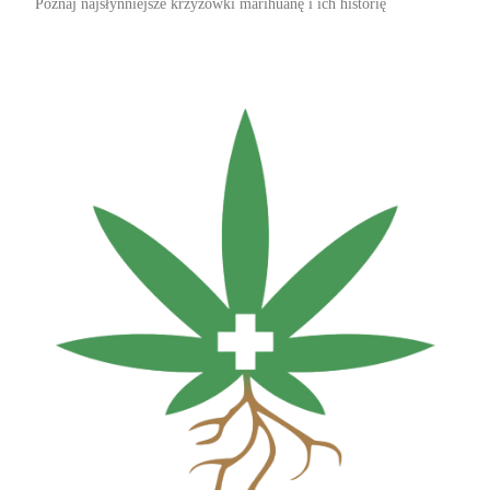
Poznaj najsłynniejsze krzyżówki marihuanę i ich historię