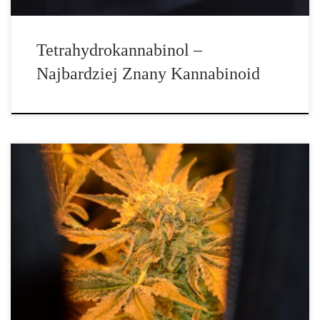
Tetrahydrokannabinol –
Najbardziej Znany Kannabinoid
Jak wybrać odpowiedni grow tent do uprawy marihuany? Wybór
właściwego namiotu do uprawy jest jednym z kluczowych etapów
planowania całego procesu uprawy marihuany w warunkach
domowych. Rozmiar, jakość wykonania, użyte materiały i
wyposażenie wpłyną bezpośrednio na kondycję roślin, ich tempo
wzrostu, wielkość plonów oraz jakość końcowego suszu. Dlatego
warto podejść […]