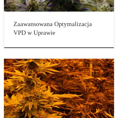
Zaawansowana Optymalizacja
VPD w Uprawie
Innowacyjne Strategie Ochrony Konopi przed Patogenami –
Przewodnik dla Nowoczesnych Producentów. Dynamiczny rozwój
przemysłu konopnego niesie ze sobą nie tylko szanse, ale również
poważne zagrożenia biologiczne. Jednym z najistotniejszych
problemów są choroby wywoływane przez mikroorganizmy oraz
inwazje szkodników. Statystyki branżowe wskazują, że nawet 30%
całkowitych zbiorów może zostać utracone z […]