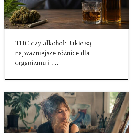
jest powszechnie dostępny i głęboko zakorzeniony w […]
THC czy alkohol: Jakie są
najważniejsze różnice dla
organizmu i …
Co to jest THC? THC, czyli tetrahydrokannabinol, to jeden z
najbardziej rozpoznawalnych związków chemicznych
występujących naturalnie w roślinach z rodzaju Cannabis. To
właśnie ta substancja odpowiada za charakterystyczne działanie
psychoaktywne konopi, dzięki czemu od dziesięcioleci stanowi