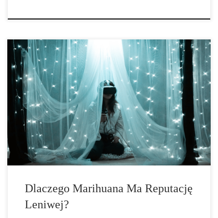
Marihuana historycznie ma reputację czyniącą ludzi leniwymi, a
jej użytkownicy są zazwyczaj postrzegani jako obiboki. Chociaż ta
reputacja może nie być całkowicie trafna, niektóre skutki uboczne
mogą sprawić, że ludzie poczują się ospali lub pozbawieni
motywacji. Związek między marihuaną a lenistwem Lenistwo
często charakteryzuje się brakiem podejmowania indywidualnego
wysiłku. Jeśli […]
Dlaczego Marihuana Ma Reputację
Leniwej?