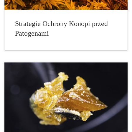
Strategie Ochrony Konopi przed
Patogenami
Czym jest THC? Tetrahydrokannabinol – Najbardziej Znany
Kannabinoid Z pewnością słyszałeś już o THC – związku, który
odpowiada za psychoaktywne działanie marihuany. Jeśli czytałeś
opisy odmian konopi, z pewnością zauważyłeś, że zawartość THC
jest jednym z najważniejszych parametrów. Choć konopie
wykorzystywano od tysięcy lat, sam THC został odkryty dopiero
w […]