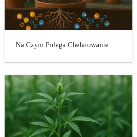
przyswajalne dłużej, w szerszym zakresie pH i przy mniejszej
skłonności […]
Na Czym Polega Chelatowanie
Znaczenie płukania roślin przed zbiorem W świecie uprawy od lat
toczy się dyskusja na temat płukania roślin bezpośrednio przed
zbiorem. Przeciwnicy twierdzą, że taka praktyka okrada rośliny z
kluczowych składników odżywczych i osłabia plon, co brzmi jak
oczywiste ryzyko. Zwolennicy z kolei podkreślają, że płukanie
uwalnia nadmiar soli i zanieczyszczeń, […]