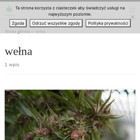
Ta strona korzysta z ciasteczek aby świadczyć usługi na
Przejdź do treści
najwyższym poziomie.
Me
Zgoda
Odrzuć wszystkie zgody
Polityka prywatności
Strona główna
»
wełna
wełna
1 wpis
Nowoczesna Uprawa Konopi z Wełną Skalną Nowoczesna uprawa
konopi z wykorzystaniem wełny skalnej – pełna kontrola nad
środowiskiem Współczesna produkcja konopi wymaga
zastosowania narzędzi i metod, które pozwalają osiągać wysoką
jakość, przy jednoczesnym zachowaniu powtarzalnych wyników.