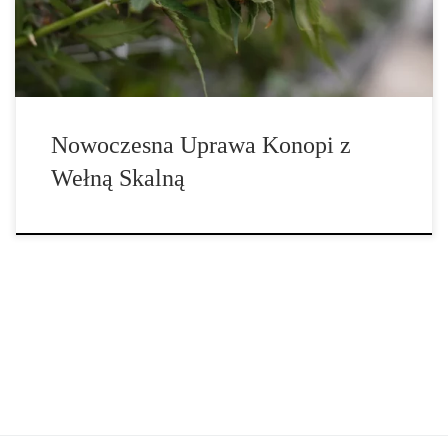
Wełna skalna to medium, które spełnia te kryteria – zapewniając
stabilność, kontrolę i kompatybilność […]
Nowoczesna Uprawa Konopi z
Wełną Skalną