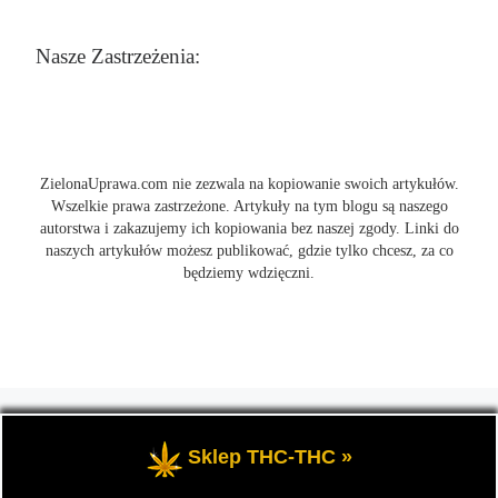
Nasze Zastrzeżenia:
ZielonaUprawa.com nie zezwala na kopiowanie swoich artykułów.
Wszelkie prawa zastrzeżone. Artykuły na tym blogu są naszego
autorstwa i zakazujemy ich kopiowania bez naszej zgody. Linki do
naszych artykułów możesz publikować, gdzie tylko chcesz, za co
będziemy wdzięczni.
© 2026
ZielonaUprawa.com
– Wszelkie prawa zastrzeżone
- czyli
wszystko o uprawie i hodowli marihunay, roślin konopi indoor
Sklep THC-THC »
oraz outdoor.